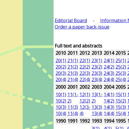
Editorial Board
-
Information 
Order a paper back-issue
Full text and abstracts
2010
2011
2012
2013
2014
2015
20(1)
21(1)
22(1)
23(1)
24(1)
25(1)
20(2)
21(2)
22(2)
23(2)
24(2)
25(2)
20(3)
21(3)
22(3)
23(3)
24(3)
25(3)
20(4)
21(4)
22(4)
23(4)
24(4)
25(4)
2000
2001
2002
2003
2004
2005
10(1)
11(1-
12(1)
13(1-
14(1)
15(1)
10(2)
2)
12(2)
2)
14(2)
15(2)
10(3)
11(3)
12(3-
13(3)
14(3)
15(3)
10(4)
11(4)
4)
13(4)
14(4)
15(4)
1990
1991
1992
1993
1994
1995
3(1)
4(1)
5(1)