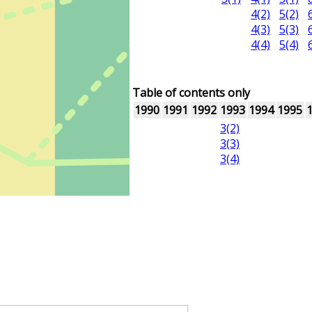
4(2)
5(2)
4(3)
5(3)
4(4)
5(4)
Table of contents only
1990
1991
1992
1993
1994
1995
3(2)
3(3)
3(4)