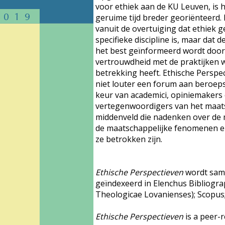
voor ethiek aan de KU Leuven, is he
geruime tijd breder georiënteerd. 
vanuit de overtuiging dat ethiek 
specifieke discipline is, maar dat d
het best geïnformeerd wordt doo
vertrouwdheid met de praktijken w
betrekking heeft. Ethische Perspe
niet louter een forum aan beroeps
keur van academici, opiniemakers
vertegenwoordigers van het maat
middenveld die nadenken over de 
de maatschappelijke fenomenen e
ze betrokken zijn.
Ethische Perspectieven
wordt sam
geïndexeerd in Elenchus Bibliogr
Theologicae Lovanienses); Scopus;
Ethische Perspectieven
is a peer-r