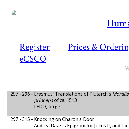
Huma
Register
Prices & Orderi
eCSCO
V
257 - 296 -
Erasmus' Translations of Plutarch's
Moralia
princeps
of ca. 1513
LEDO, Jorge
297 - 315 -
Knocking on Charon's Door
Andrea Dazzi's Epigram for Julius II, and th