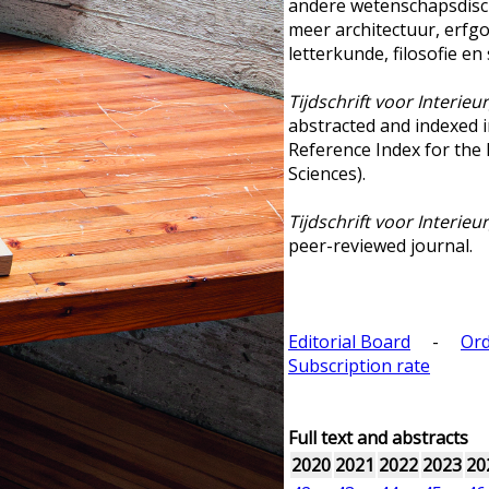
andere wetenschapsdisci
meer architectuur, erfg
letterkunde, filosofie en 
Tijdschrift voor Interie
abstracted and indexed 
Reference Index for the
Sciences).
Tijdschrift voor Interie
peer-reviewed journal.
Editorial Board
-
Ord
Subscription rate
Full text and abstracts
2020
2021
2022
2023
20