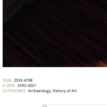
ISSN :
2593-4198
E-ISSN :
2593-4201
CATEGORIES :
Archaeology, History of Art