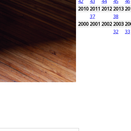
42
43
44
45
46
2010
2011
2012
2013
20
37
38
2000
2001
2002
2003
20
32
33