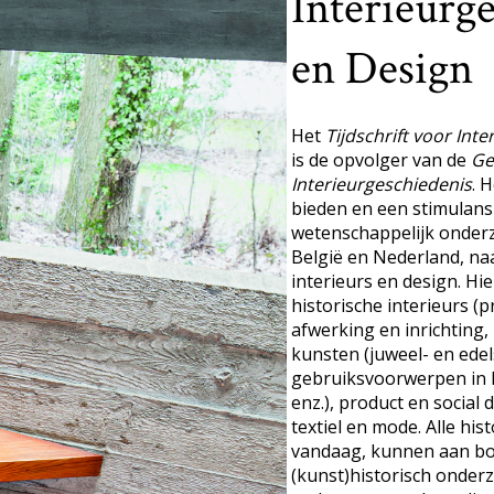
Interieurg
en Design
Het
Tijdschrift voor Int
is de opvolger van de
Ge
Interieurgeschiedenis
. 
bieden en een stimulan
wetenschappelijk onderzo
België en Nederland, na
interieurs en design. H
historische interieurs (p
afwerking en inrichting,
kunsten (juweel- en ed
gebruiksvoorwerpen in ke
enz.), product en social
textiel en mode. Alle his
vandaag, kunnen aan b
(kunst)historisch onderz