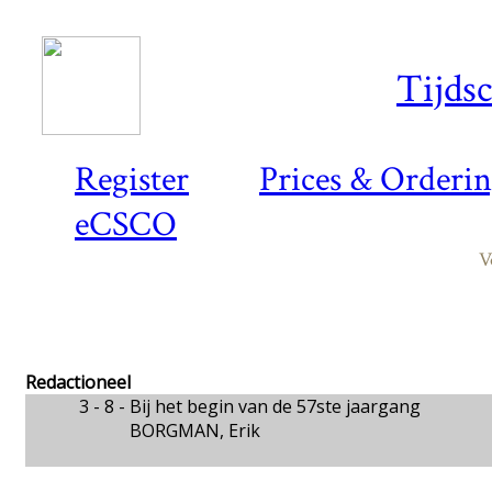
Tijds
Register
Prices & Orderi
eCSCO
V
Redactioneel
3 - 8 -
Bij het begin van de 57ste jaargang
BORGMAN, Erik