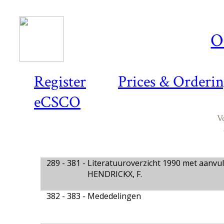
O
Register
Prices & Orderi
eCSCO
V
289 - 381 -
Literatuuroverzicht 1990 met aanvull
HENDRICKX, F.
382 - 383 -
Mededelingen