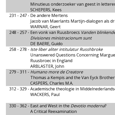
Minutieus onderzoeker van geest in lettere
SCHEPERS, Kees
231 - 247 -
De andere Mertens
Jacob van Maerlants Martijn-dialogen als dr
WARNAR, Geert
248 - 257 -
Een vonk van Ruusbroecs
Vanden blinkend
Divisiones ministracionum sunt
DE BAERE, Guido
258 - 278 -
Iste liber aliter intitulatur Russhbroke
Unanswered Questions Concerning Margueri
Ruusbroec in England
ARBLASTER, John
279 - 311 -
Humano more de Creatore
Thomas a Kempis and the Van Eyck Brother
CASPERS, Charles M.A.
312 - 329 -
Academische theologie in Middelnederlands
WACKERS, Paul
330 - 362 -
East and West in the
Devotio moderna
?
A Critical Reexamination