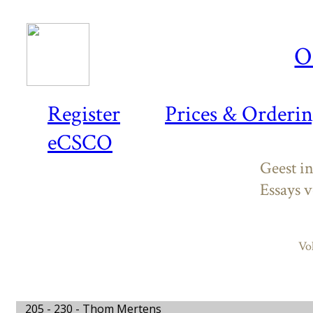
O
Register
Prices & Orderi
eCSCO
Geest in
Essays 
Vo
205 - 230 -
Thom Mertens