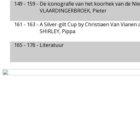
149 - 159 -
De iconografie van het koorhek van de N
VLAARDINGERBROEK, Pieter
161 - 163 -
A Silver-gilt Cup by Christiaen Van Viane
SHIRLEY, Pippa
165 - 176 -
Literatuur