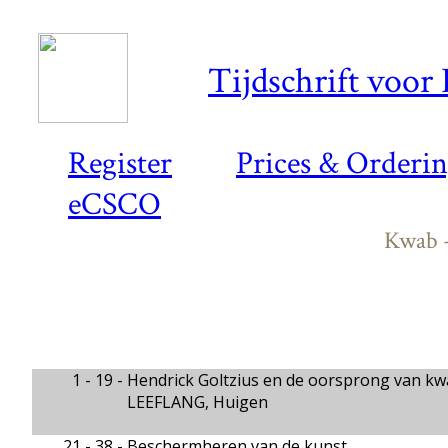
Tijdschrift voor
Register
Prices & Orderi
eCSCO
Kwab -
1 - 19 -
Hendrick Goltzius en de oorsprong van k
LEEFLANG, Huigen
21 - 38 -
Beschermheren van de kunst