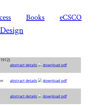
cess
Books
eCSCO
 Design
 1912)
abstract details
download pdf
en
abstract details
download pdf
abstract details
download pdf