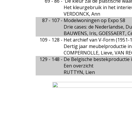
69 - 86 -
'De kleur zal de plastische wa
Het kleurgebruik in het inter
VERDONCK, Ann
87 - 107 -
Modelwoningen op Expo 58
Drie cases: de Nederlandse, Du
BAUWENS, Iris, GOESSAERT, Cé
109 - 128 -
Het archief van V-Form (1951-
Dertig jaar meubelproductie i
COMPERNOLLE, Lieve, VAN R
129 - 148 -
De Belgische bestekproductie 
Een overzicht
RUTTYN, Lien