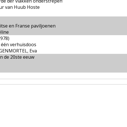
arde der vlakken onderstrepen'
ieur van Huub Hoste
itse en Franse paviljoenen
line
1978)
n één verhuisdoos
EGENMORTEL, Eva
in de 20ste eeuw