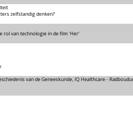
teit
ers zelfstandig denken?
 rol van technologie in de film 'Her'
k
n Geschiedenis van de Geneeskunde, IQ Healthcare - Radboud