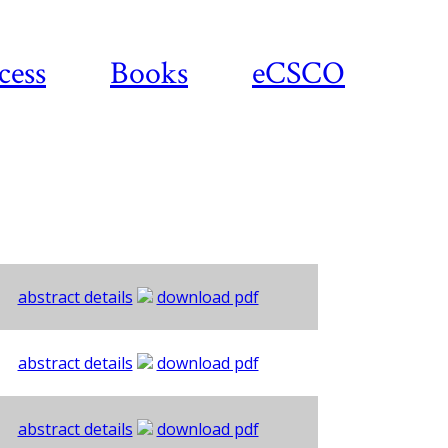
cess
Books
eCSCO
abstract details
download pdf
abstract details
download pdf
abstract details
download pdf