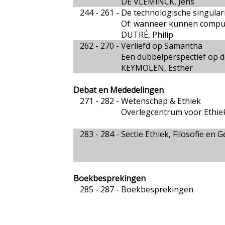
DE VLEMINCK, Jens
244 - 261 -
De technologische singulari
Of: wanneer kunnen comput
DUTRÉ, Philip
262 - 270 -
Verliefd op Samantha
Een dubbelperspectief op de
KEYMOLEN, Esther
Debat en Mededelingen
271 - 282 -
Wetenschap & Ethiek
Overlegcentrum voor Ethie
283 - 284 -
Sectie Ethiek, Filosofie e
Boekbesprekingen
285 - 287 -
Boekbesprekingen