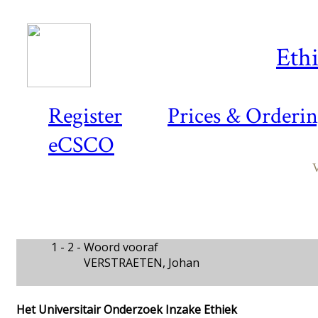
Ethi
Register
Prices & Orderi
eCSCO
V
1 - 2 -
Woord vooraf
VERSTRAETEN, Johan
Het Universitair Onderzoek Inzake Ethiek