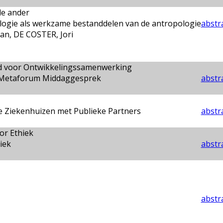
de ander
logie als werkzame bestanddelen van de antropologie
abstra
n, DE COSTER, Jori
ad voor Ontwikkelingssamenwerking
- Metaforum Middaggesprek
abstra
 Ziekenhuizen met Publieke Partners
abstra
or Ethiek
iek
abstra
abstra