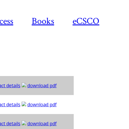
cess
Books
eCSCO
ct details
download pdf
ct details
download pdf
ct details
download pdf