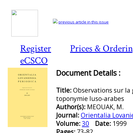
previous article in this issue
Register
Prices & Orderi
eCSCO
Document Details :
Title:
Observations sur la 
toponymie luso-arabes
Author(s):
MEOUAK, M.
Journal:
Orientalia Lovani
Volume:
30
Date:
1999
Preview first page
Pages:
73-82