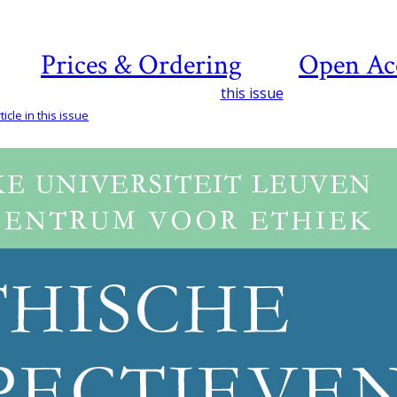
Prices & Ordering
Open Ac
this issue
icle in this issue