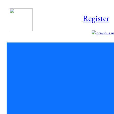
Register
previous art