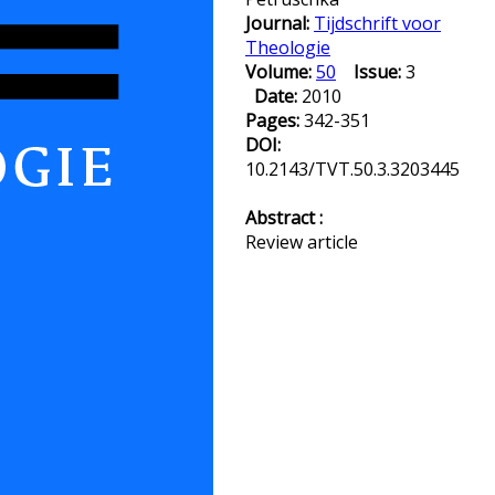
Journal:
Tijdschrift voor
Theologie
Volume:
50
Issue:
3
Date:
2010
Pages:
342-351
DOI:
10.2143/TVT.50.3.3203445
Abstract :
Review article