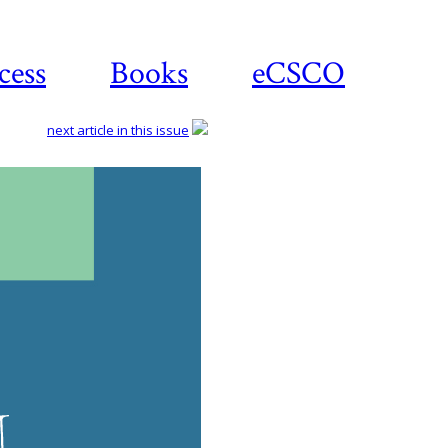
cess
Books
eCSCO
next article in this issue
Do