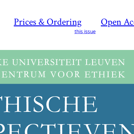
Prices & Ordering
Open Ac
this issue