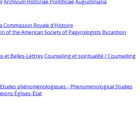
l
Archivum Historiae Pontificiae
Augustiniana
la Commission Royale d'Histoire
tin of the American Society of Papyrologists
Byzantion
 et Belles-Lettres
Counseling et spiritualité / Counselling
Etudes phénoménologiques - Phenomenological Studies
tions Églises-État