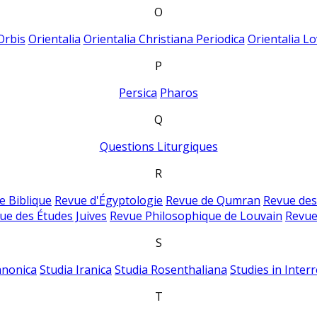
O
Orbis
Orientalia
Orientalia Christiana Periodica
Orientalia Lo
P
Persica
Pharos
Q
Questions Liturgiques
R
e Biblique
Revue d'Égyptologie
Revue de Qumran
Revue des
ue des Études Juives
Revue Philosophique de Louvain
Revue
S
anonica
Studia Iranica
Studia Rosenthaliana
Studies in Inter
T