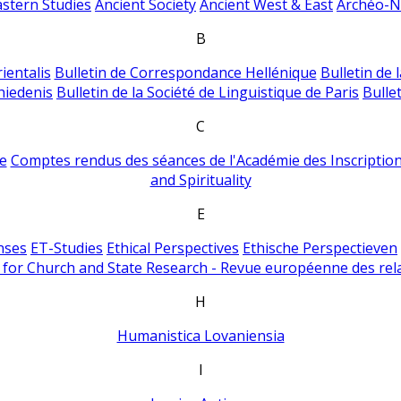
astern Studies
Ancient Society
Ancient West & East
Archéo-Ni
B
ientalis
Bulletin de Correspondance Hellénique
Bulletin de 
hiedenis
Bulletin de la Société de Linguistique de Paris
Bulle
C
e
Comptes rendus des séances de l'Académie des Inscriptions
and Spirituality
E
nses
ET-Studies
Ethical Perspectives
Ethische Perspectieven
for Church and State Research - Revue européenne des rela
H
Humanistica Lovaniensia
I