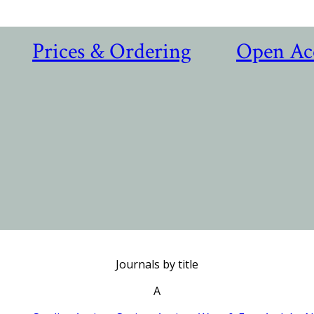
Prices & Ordering
Open Ac
Journals by title
A