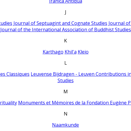
Iranica Antiqua
J
tudies
Journal of Septuagint and Cognate Studies
Journal o
Journal of the International Association of Buddhist Studies
K
Karthago
Khil'a
Kleio
L
es Classiques
Leuvense Bijdragen - Leuven Contributions in
Studies
M
ituality
Monuments et Mémoires de la Fondation Eugène P
N
Naamkunde