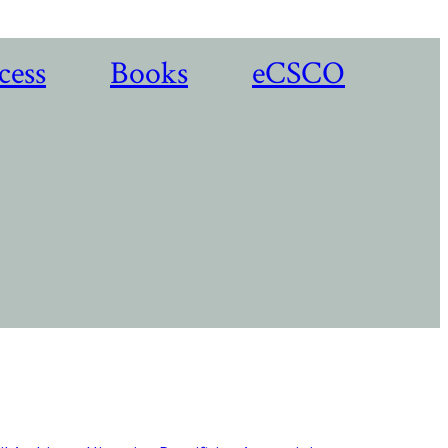
cess
Books
eCSCO