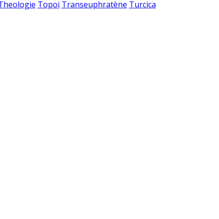
 Theologie
Topoi
Transeuphratène
Turcica