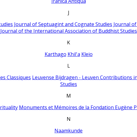
Iranica Antiqua
J
tudies
Journal of Septuagint and Cognate Studies
Journal o
Journal of the International Association of Buddhist Studies
K
Karthago
Khil'a
Kleio
L
es Classiques
Leuvense Bijdragen - Leuven Contributions in
Studies
M
ituality
Monuments et Mémoires de la Fondation Eugène P
N
Naamkunde