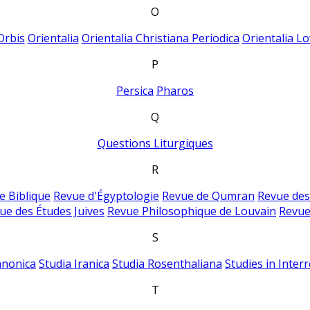
O
Orbis
Orientalia
Orientalia Christiana Periodica
Orientalia Lo
P
Persica
Pharos
Q
Questions Liturgiques
R
e Biblique
Revue d'Égyptologie
Revue de Qumran
Revue des
ue des Études Juives
Revue Philosophique de Louvain
Revue
S
anonica
Studia Iranica
Studia Rosenthaliana
Studies in Inter
T