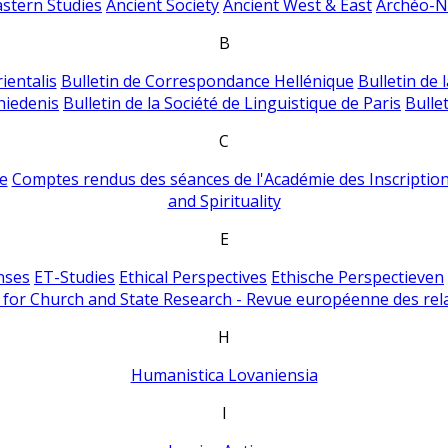
astern Studies
Ancient Society
Ancient West & East
Archéo-Ni
B
ientalis
Bulletin de Correspondance Hellénique
Bulletin de 
hiedenis
Bulletin de la Société de Linguistique de Paris
Bulle
C
e
Comptes rendus des séances de l'Académie des Inscriptions
and Spirituality
E
nses
ET-Studies
Ethical Perspectives
Ethische Perspectieven
for Church and State Research - Revue européenne des rela
H
Humanistica Lovaniensia
I