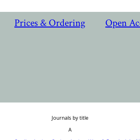
Prices & Ordering
Open Ac
Journals by title
A