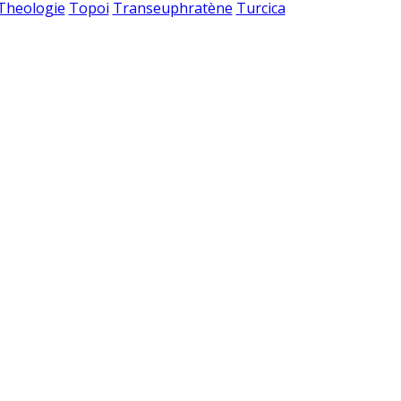
 Theologie
Topoi
Transeuphratène
Turcica