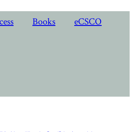
cess
Books
eCSCO