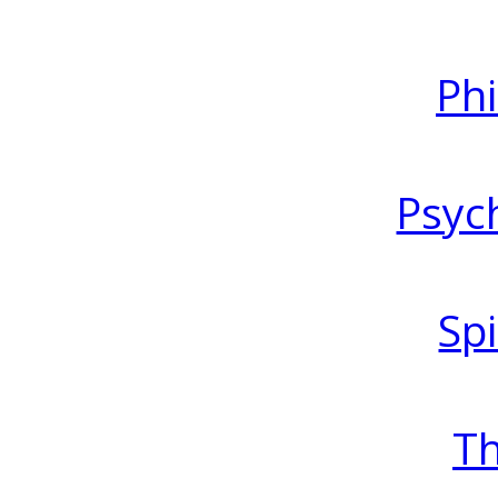
Ph
Psyc
Spi
T