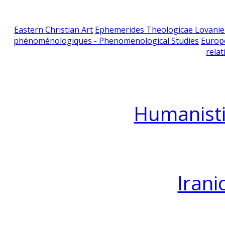
Eastern Christian Art
Ephemerides Theologicae Lovani
phénoménologiques - Phenomenological Studies
Europ
relat
Humanisti
Irani