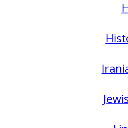
H
Hist
Irani
Jewi