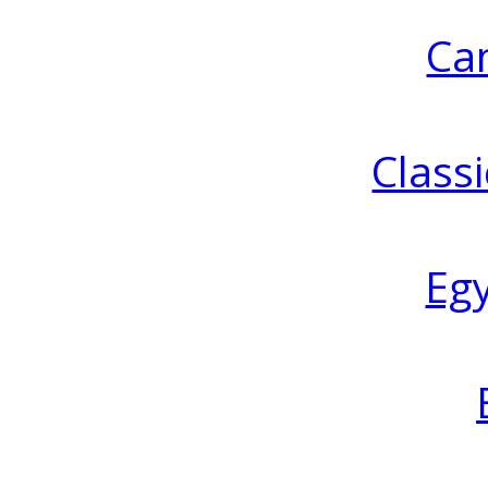
Ca
Classi
Eg