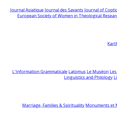
Journal Asiatique
Journal des Savants
Journal of Copti
European Society of Women in Theological Resear
Kart
L'Information Grammaticale
Latomus
Le Muséon
Les
Linguistics and Philology
L
Marriage, Families & Spirituality
Monuments et M