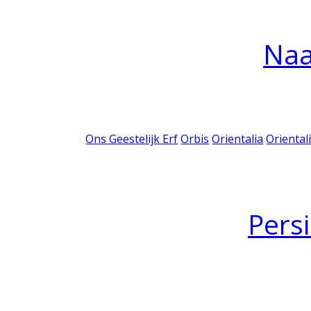
Na
Ons Geestelijk Erf
Orbis
Orientalia
Oriental
Pers