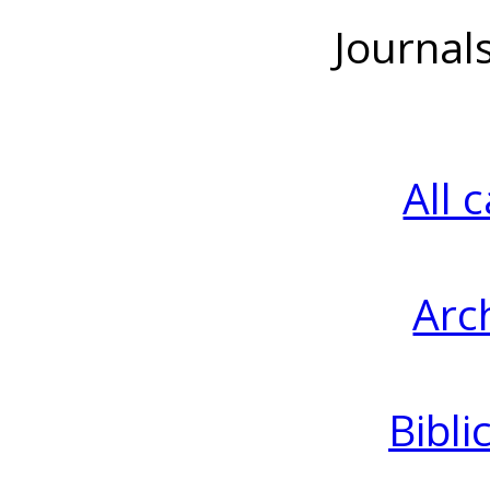
Journal
All 
Arc
Bibli