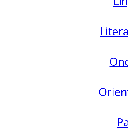
Lin
Liter
Ono
Orien
Pa