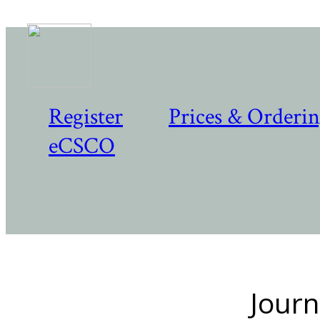
Register
Prices & Orderi
eCSCO
Journ