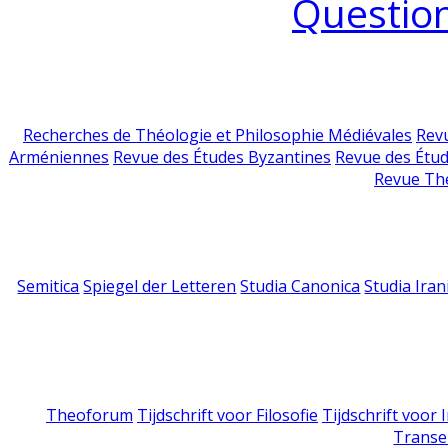
Question
Recherches de Théologie et Philosophie Médiévales
Revu
Arméniennes
Revue des Études Byzantines
Revue des Étu
Revue Th
Semitica
Spiegel der Letteren
Studia Canonica
Studia Iran
Theoforum
Tijdschrift voor Filosofie
Tijdschrift voor
Transe