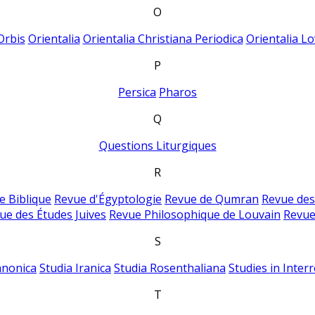
O
Orbis
Orientalia
Orientalia Christiana Periodica
Orientalia Lo
P
Persica
Pharos
Q
Questions Liturgiques
R
e Biblique
Revue d'Égyptologie
Revue de Qumran
Revue des
ue des Études Juives
Revue Philosophique de Louvain
Revue
S
anonica
Studia Iranica
Studia Rosenthaliana
Studies in Inter
T