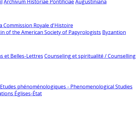
l
Archivum Historiae Pontificiae
Augustiniana
la Commission Royale d'Histoire
tin of the American Society of Papyrologists
Byzantion
 et Belles-Lettres
Counseling et spiritualité / Counselling
Etudes phénoménologiques - Phenomenological Studies
tions Églises-État