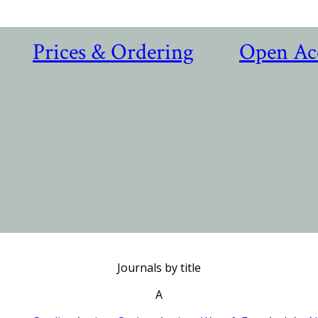
Prices & Ordering
Open Ac
Journals by title
A