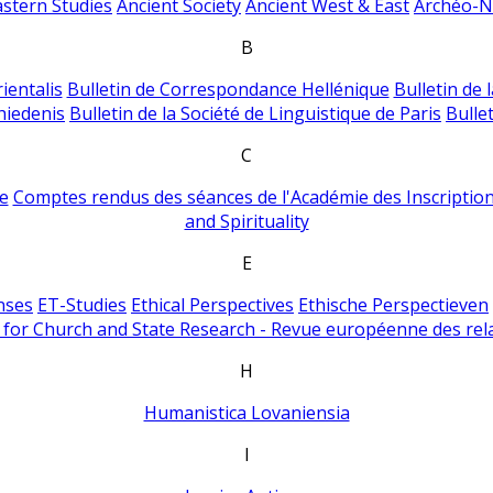
astern Studies
Ancient Society
Ancient West & East
Archéo-Ni
B
ientalis
Bulletin de Correspondance Hellénique
Bulletin de 
hiedenis
Bulletin de la Société de Linguistique de Paris
Bulle
C
e
Comptes rendus des séances de l'Académie des Inscriptions
and Spirituality
E
nses
ET-Studies
Ethical Perspectives
Ethische Perspectieven
for Church and State Research - Revue européenne des rela
H
Humanistica Lovaniensia
I