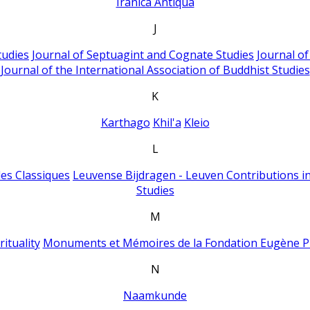
Iranica Antiqua
J
tudies
Journal of Septuagint and Cognate Studies
Journal o
Journal of the International Association of Buddhist Studies
K
Karthago
Khil'a
Kleio
L
es Classiques
Leuvense Bijdragen - Leuven Contributions in
Studies
M
ituality
Monuments et Mémoires de la Fondation Eugène P
N
Naamkunde