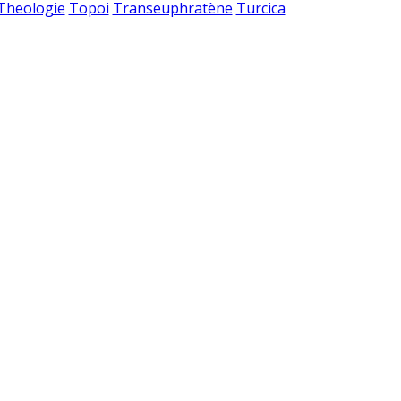
 Theologie
Topoi
Transeuphratène
Turcica