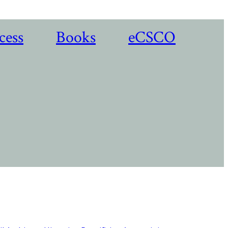
cess
Books
eCSCO