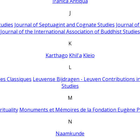
Iranica Antiqua
J
tudies
Journal of Septuagint and Cognate Studies
Journal o
Journal of the International Association of Buddhist Studies
K
Karthago
Khil'a
Kleio
L
es Classiques
Leuvense Bijdragen - Leuven Contributions in
Studies
M
ituality
Monuments et Mémoires de la Fondation Eugène P
N
Naamkunde