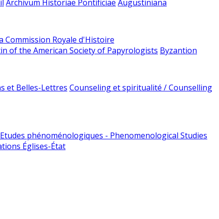
l
Archivum Historiae Pontificiae
Augustiniana
la Commission Royale d'Histoire
tin of the American Society of Papyrologists
Byzantion
 et Belles-Lettres
Counseling et spiritualité / Counselling
Etudes phénoménologiques - Phenomenological Studies
tions Églises-État