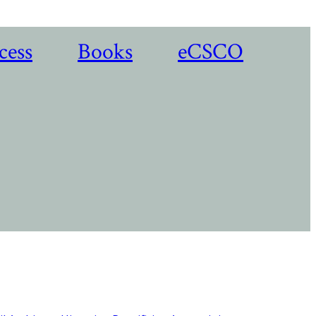
cess
Books
eCSCO