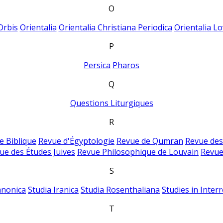
O
Orbis
Orientalia
Orientalia Christiana Periodica
Orientalia Lo
P
Persica
Pharos
Q
Questions Liturgiques
R
e Biblique
Revue d'Égyptologie
Revue de Qumran
Revue des
ue des Études Juives
Revue Philosophique de Louvain
Revue
S
anonica
Studia Iranica
Studia Rosenthaliana
Studies in Inter
T