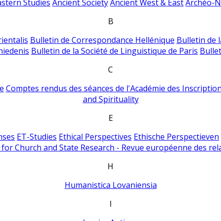
astern Studies
Ancient Society
Ancient West & East
Archéo-Ni
B
ientalis
Bulletin de Correspondance Hellénique
Bulletin de 
hiedenis
Bulletin de la Société de Linguistique de Paris
Bulle
C
e
Comptes rendus des séances de l'Académie des Inscriptions
and Spirituality
E
nses
ET-Studies
Ethical Perspectives
Ethische Perspectieven
for Church and State Research - Revue européenne des rela
H
Humanistica Lovaniensia
I