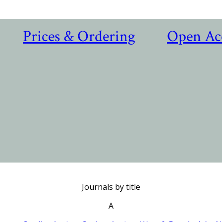
Prices & Ordering
Open Ac
Journals by title
A