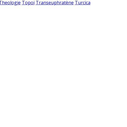
 Theologie
Topoi
Transeuphratène
Turcica