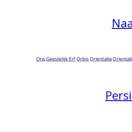
Na
Ons Geestelijk Erf
Orbis
Orientalia
Oriental
Pers