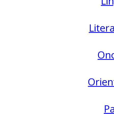
Lin
Liter
Ono
Orien
Pa