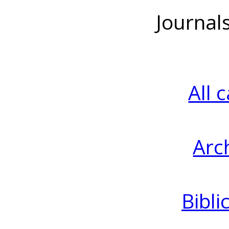
Journal
All 
Arc
Bibli