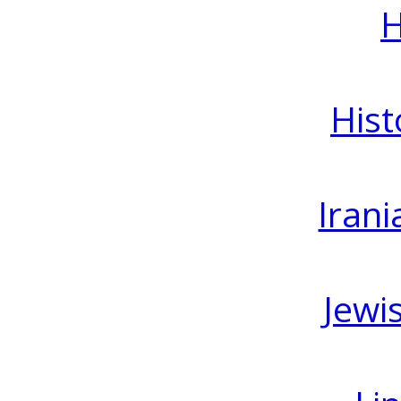
H
Hist
Irani
Jewi