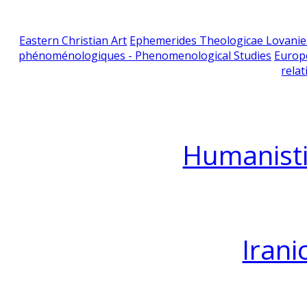
Eastern Christian Art
Ephemerides Theologicae Lovani
phénoménologiques - Phenomenological Studies
Europ
relat
Humanisti
Irani