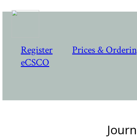
Register
Prices & Orderi
eCSCO
Journ