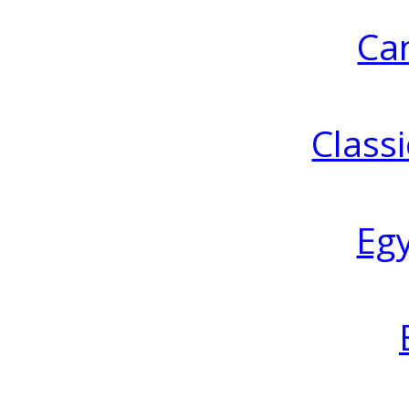
Ca
Classi
Eg