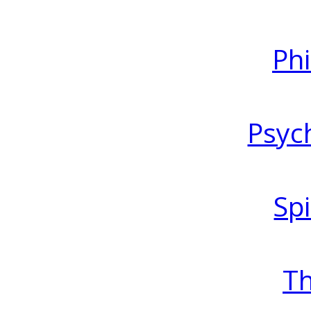
Ph
Psyc
Spi
T