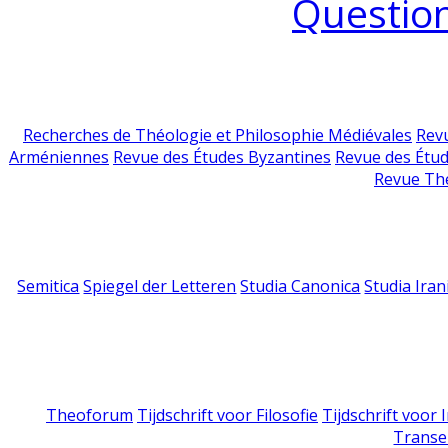
Question
Recherches de Théologie et Philosophie Médiévales
Revu
Arméniennes
Revue des Études Byzantines
Revue des Étu
Revue Th
Semitica
Spiegel der Letteren
Studia Canonica
Studia Iran
Theoforum
Tijdschrift voor Filosofie
Tijdschrift voor
Transe