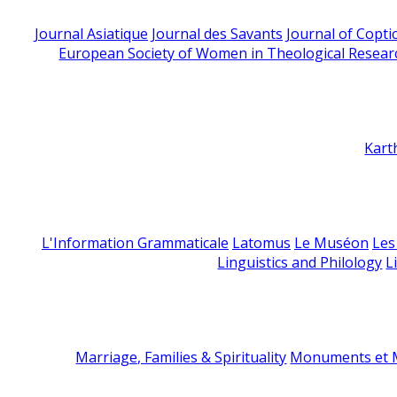
Journal Asiatique
Journal des Savants
Journal of Copti
European Society of Women in Theological Resear
Kart
L'Information Grammaticale
Latomus
Le Muséon
Les
Linguistics and Philology
L
Marriage, Families & Spirituality
Monuments et M