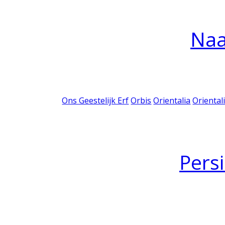
Na
Ons Geestelijk Erf
Orbis
Orientalia
Oriental
Pers