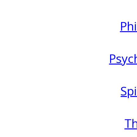
Ph
Psyc
Spi
T