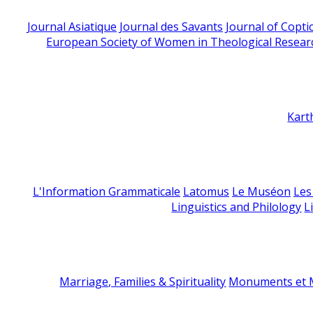
Journal Asiatique
Journal des Savants
Journal of Copti
European Society of Women in Theological Resear
Kart
L'Information Grammaticale
Latomus
Le Muséon
Les
Linguistics and Philology
L
Marriage, Families & Spirituality
Monuments et M