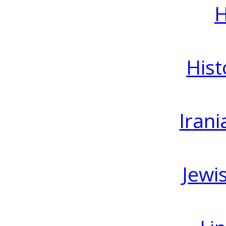
H
Hist
Irani
Jewi