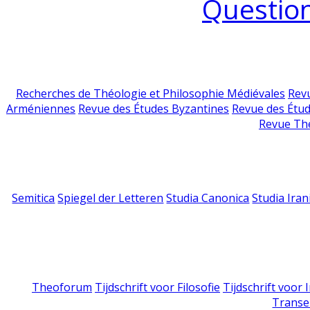
Question
Recherches de Théologie et Philosophie Médiévales
Revu
Arméniennes
Revue des Études Byzantines
Revue des Étu
Revue Th
Semitica
Spiegel der Letteren
Studia Canonica
Studia Iran
Theoforum
Tijdschrift voor Filosofie
Tijdschrift voor
Transe