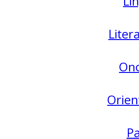
Lin
Liter
Ono
Orien
Pa