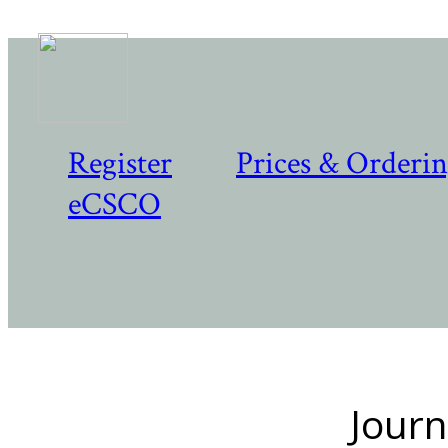
Register
Prices & Orderi
eCSCO
Journ