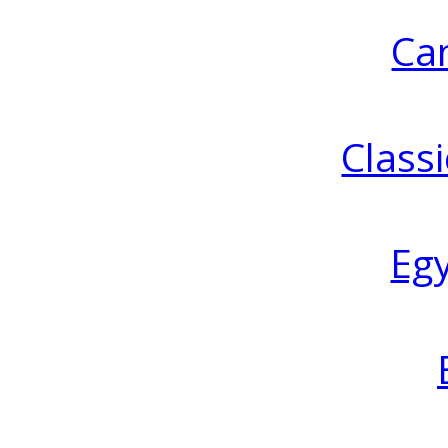
Ca
Classi
Eg