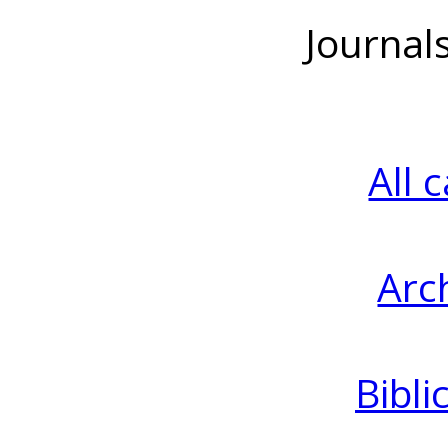
Journal
All 
Arc
Bibli