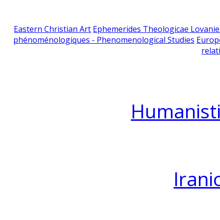
Eastern Christian Art
Ephemerides Theologicae Lovani
phénoménologiques - Phenomenological Studies
Europ
relat
Humanisti
Irani