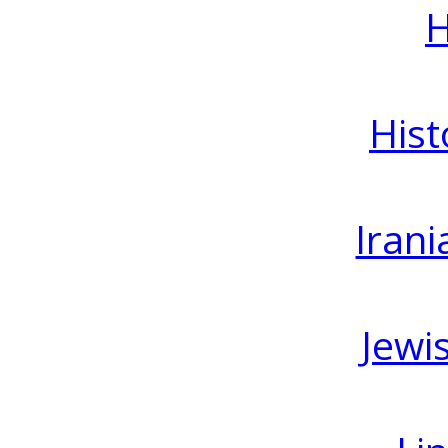
H
Hist
Irani
Jewi