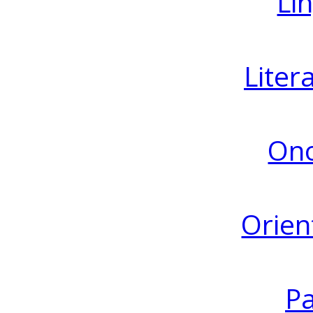
Lin
Liter
Ono
Orien
Pa