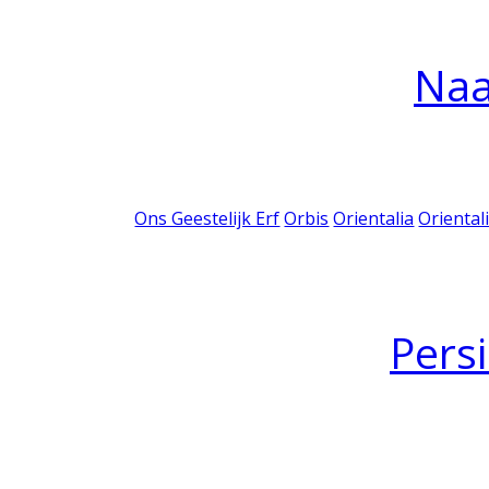
Na
Ons Geestelijk Erf
Orbis
Orientalia
Oriental
Pers