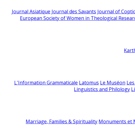
Journal Asiatique
Journal des Savants
Journal of Copti
European Society of Women in Theological Resear
Kart
L'Information Grammaticale
Latomus
Le Muséon
Les
Linguistics and Philology
L
Marriage, Families & Spirituality
Monuments et M