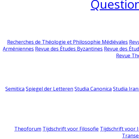
Question
Recherches de Théologie et Philosophie Médiévales
Revu
Arméniennes
Revue des Études Byzantines
Revue des Étu
Revue Th
Semitica
Spiegel der Letteren
Studia Canonica
Studia Iran
Theoforum
Tijdschrift voor Filosofie
Tijdschrift voor
Transe