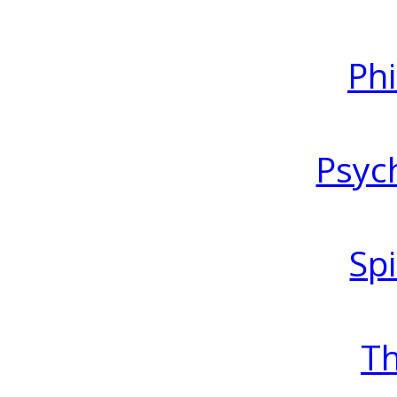
Ph
Psyc
Spi
T