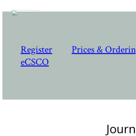
Register
Prices & Orderi
eCSCO
Journ