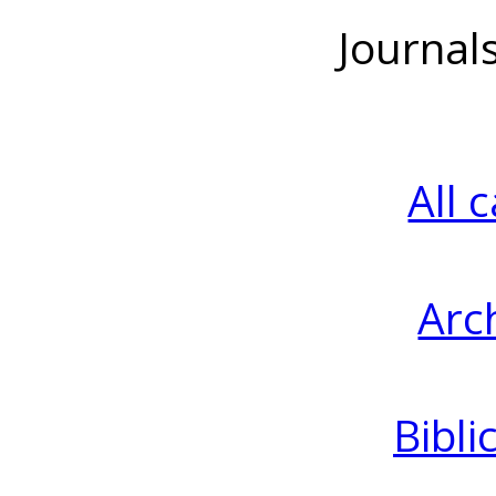
Journal
All 
Arc
Bibli