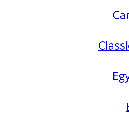
Ca
Classi
Eg