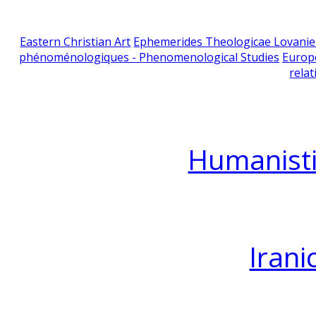
Eastern Christian Art
Ephemerides Theologicae Lovani
phénoménologiques - Phenomenological Studies
Europ
relat
Humanisti
Irani