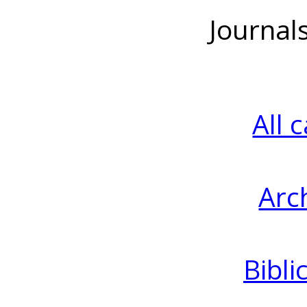
Journal
All 
Arc
Bibli