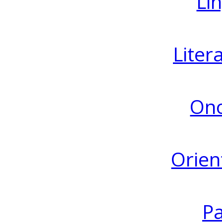
Lin
Liter
Ono
Orien
Pa