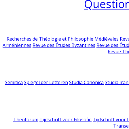
Question
Recherches de Théologie et Philosophie Médiévales
Revu
Arméniennes
Revue des Études Byzantines
Revue des Étu
Revue Th
Semitica
Spiegel der Letteren
Studia Canonica
Studia Iran
Theoforum
Tijdschrift voor Filosofie
Tijdschrift voor
Transe