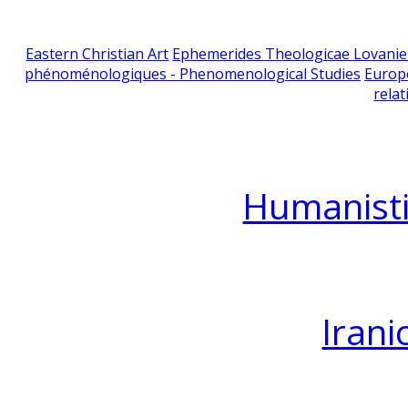
Eastern Christian Art
Ephemerides Theologicae Lovani
phénoménologiques - Phenomenological Studies
Europ
relat
Humanisti
Irani