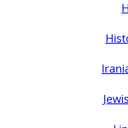
H
Hist
Irani
Jewi