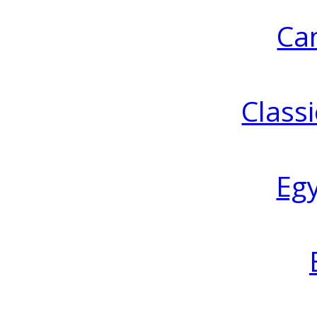
Ca
Classi
Eg