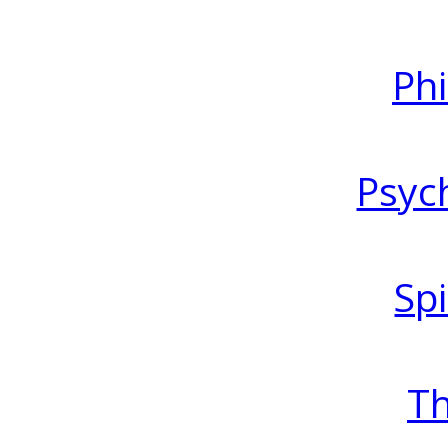
Ph
Psyc
Spi
T