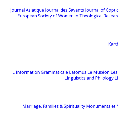
Journal Asiatique
Journal des Savants
Journal of Copti
European Society of Women in Theological Resear
Kart
L'Information Grammaticale
Latomus
Le Muséon
Les
Linguistics and Philology
L
Marriage, Families & Spirituality
Monuments et M