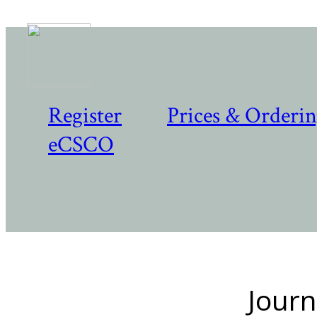
Register
Prices & Orderi
eCSCO
Journ