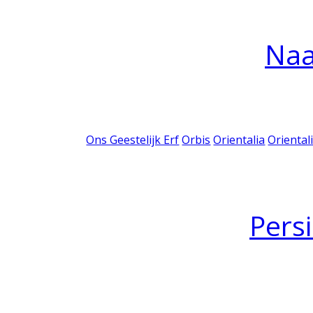
Na
Ons Geestelijk Erf
Orbis
Orientalia
Oriental
Pers