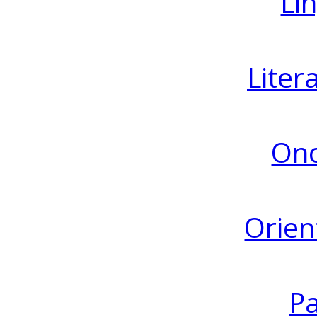
Lin
Liter
Ono
Orien
Pa