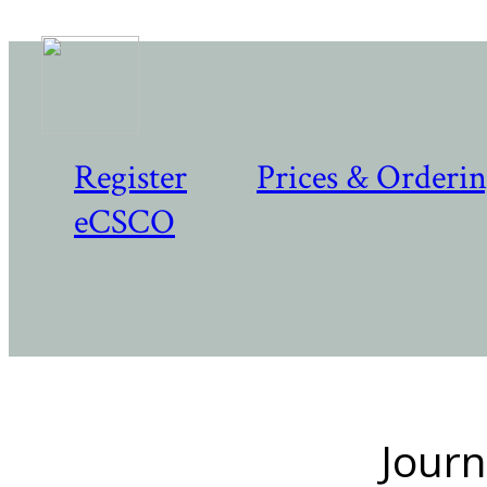
Register
Prices & Orderi
eCSCO
Journ