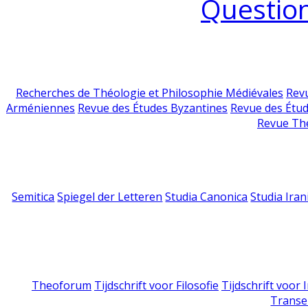
Question
Recherches de Théologie et Philosophie Médiévales
Revu
Arméniennes
Revue des Études Byzantines
Revue des Étu
Revue Th
Semitica
Spiegel der Letteren
Studia Canonica
Studia Iran
Theoforum
Tijdschrift voor Filosofie
Tijdschrift voor
Transe