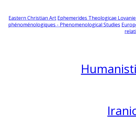
Eastern Christian Art
Ephemerides Theologicae Lovani
phénoménologiques - Phenomenological Studies
Europ
relat
Humanisti
Irani