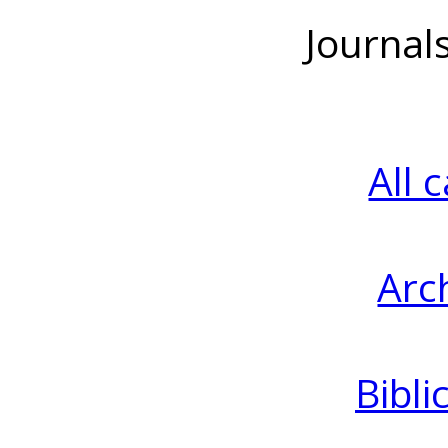
Journal
All 
Arc
Bibli