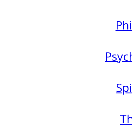
Ph
Psyc
Spi
T