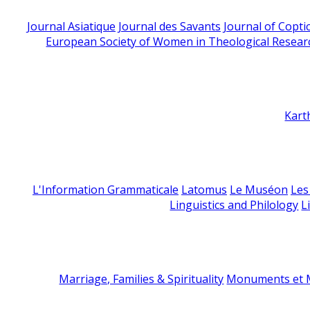
Journal Asiatique
Journal des Savants
Journal of Copti
European Society of Women in Theological Resear
Kart
L'Information Grammaticale
Latomus
Le Muséon
Les
Linguistics and Philology
L
Marriage, Families & Spirituality
Monuments et M