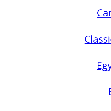
Ca
Classi
Eg