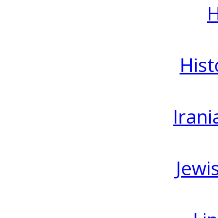
H
Hist
Irani
Jewi