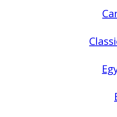
Ca
Classi
Eg