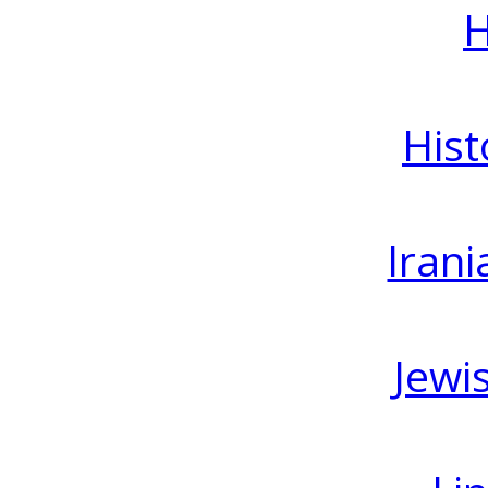
H
Hist
Irani
Jewi