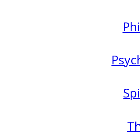
Ph
Psyc
Spi
T