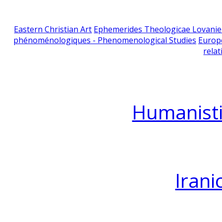
Eastern Christian Art
Ephemerides Theologicae Lovani
phénoménologiques - Phenomenological Studies
Europ
relat
Humanisti
Irani