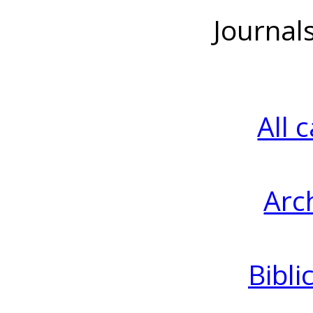
Journal
All 
Arc
Bibli