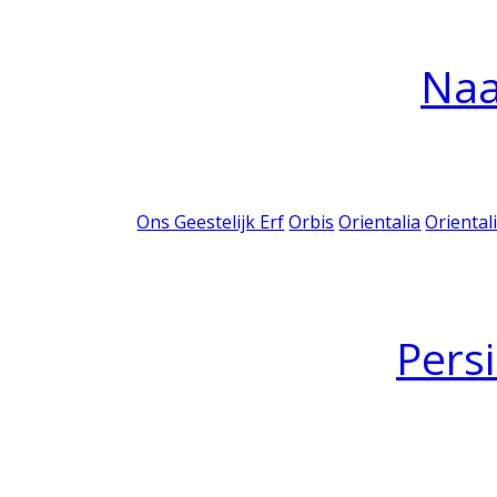
Na
Ons Geestelijk Erf
Orbis
Orientalia
Oriental
Pers