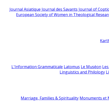
Journal Asiatique
Journal des Savants
Journal of Copti
European Society of Women in Theological Resear
Kart
L'Information Grammaticale
Latomus
Le Muséon
Les
Linguistics and Philology
L
Marriage, Families & Spirituality
Monuments et M