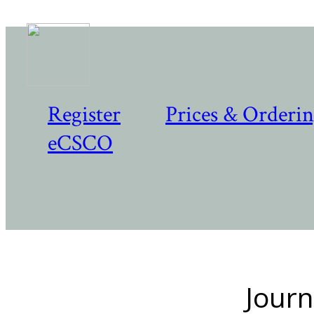
Register
Prices & Orderi
eCSCO
Journ