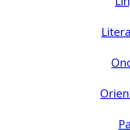
Lin
Liter
Ono
Orien
Pa