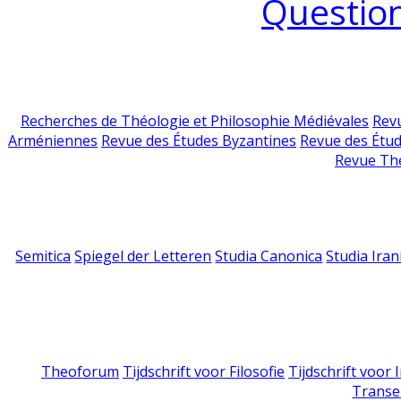
Question
Recherches de Théologie et Philosophie Médiévales
Revu
Arméniennes
Revue des Études Byzantines
Revue des Étu
Revue Th
Semitica
Spiegel der Letteren
Studia Canonica
Studia Iran
Theoforum
Tijdschrift voor Filosofie
Tijdschrift voor
Transe