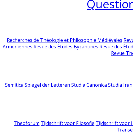
Question
Recherches de Théologie et Philosophie Médiévales
Revu
Arméniennes
Revue des Études Byzantines
Revue des Étu
Revue Th
Semitica
Spiegel der Letteren
Studia Canonica
Studia Iran
Theoforum
Tijdschrift voor Filosofie
Tijdschrift voor
Transe