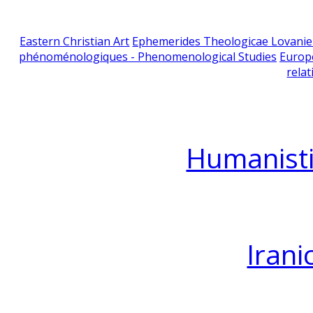
Eastern Christian Art
Ephemerides Theologicae Lovani
phénoménologiques - Phenomenological Studies
Europ
relat
Humanisti
Irani