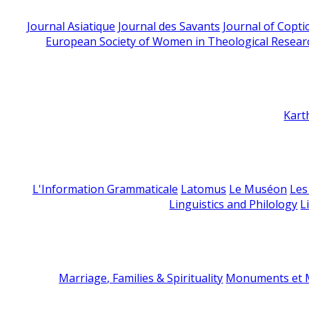
Journal Asiatique
Journal des Savants
Journal of Copti
European Society of Women in Theological Resear
Kart
L'Information Grammaticale
Latomus
Le Muséon
Les
Linguistics and Philology
L
Marriage, Families & Spirituality
Monuments et M