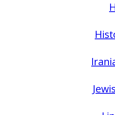
H
Hist
Irani
Jewi