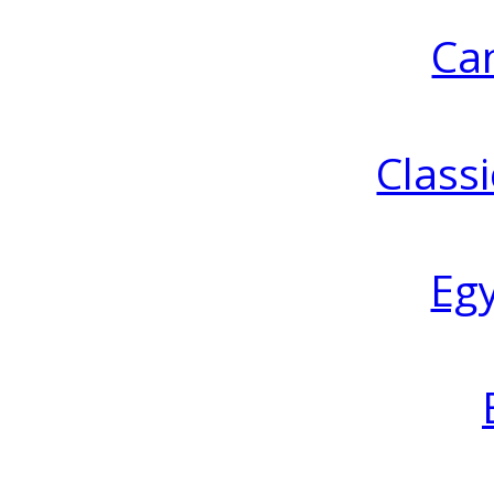
Ca
Classi
Eg