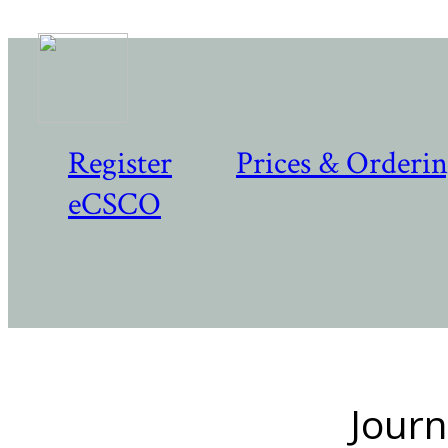
Register
Prices & Orderi
eCSCO
Journ