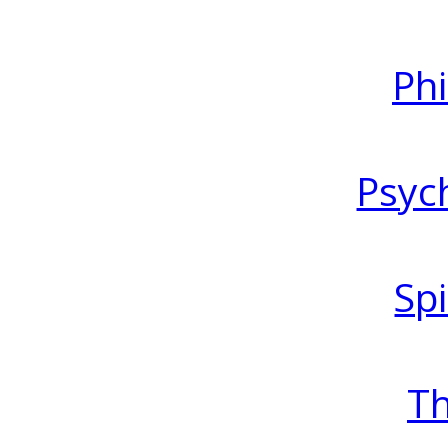
Ph
Psyc
Spi
T