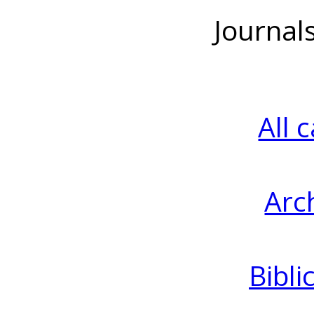
Journal
All 
Arc
Bibli