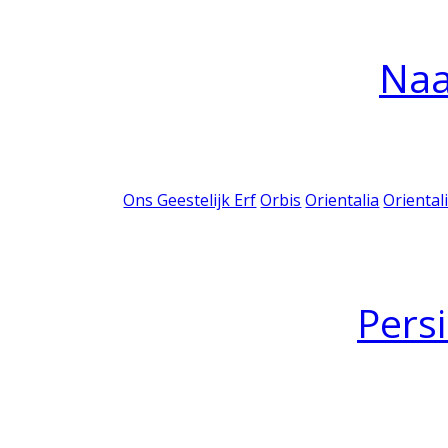
Na
Ons Geestelijk Erf
Orbis
Orientalia
Oriental
Pers