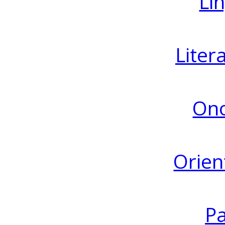
Lin
Liter
Ono
Orien
Pa