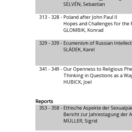
SELVÉN, Sebastian
313 - 328 -
Poland after John Paul II
Hopes and Challenges for the 
GLOMBIK, Konrad
329 - 339 -
Ecumenism of Russian Intellect
SLÁDEK, Karel
341 - 349 -
Our Openness to Religious P
Thinking in Questions as a Way
HUBICK, Joel
Reports
353 - 358 -
Ethische Aspekte der Sexualpä
Bericht zur Jahrestagung der As
MÜLLER, Sigrid