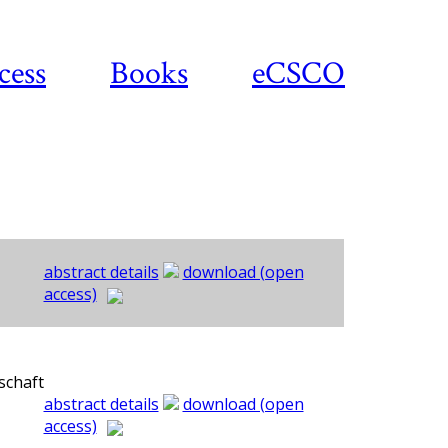
cess
Books
eCSCO
abstract details
download (open
access)
schaft
abstract details
download (open
access)