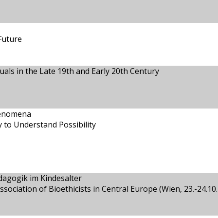
Future
uals in the Late 19th and Early 20th Century
henomena
 to Understand Possibility
dagogik im Kindesalter
sociation of Bioethicists in Central Europe (Wien, 23.-24.10