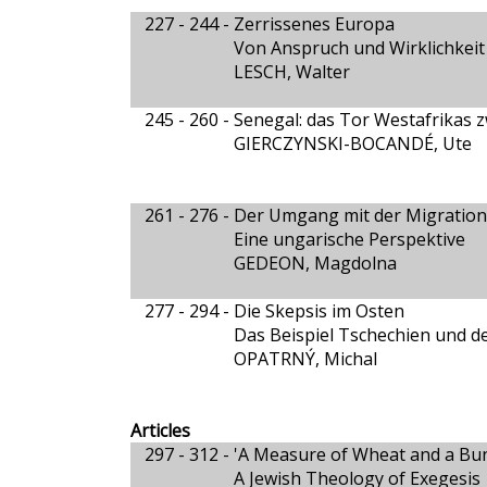
227 - 244 -
Zerrissenes Europa
Von Anspruch und Wirklichkeit e
LESCH, Walter
245 - 260 -
Senegal: das Tor Westafrikas 
GIERCZYNSKI-BOCANDÉ, Ute
261 - 276 -
Der Umgang mit der Migrations
Eine ungarische Perspektive
GEDEON, Magdolna
277 - 294 -
Die Skepsis im Osten
Das Beispiel Tschechien und de
OPATRNÝ, Michal
Articles
297 - 312 -
'A Measure of Wheat and a Bund
A Jewish Theology of Exegesis