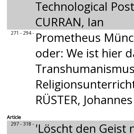
Technological Pos
CURRAN, Ian
271 - 294 -
Prometheus Münc
oder: We ist hier 
Transhumanismus
Religionsunterrich
RÜSTER, Johannes
Article
297 - 318 -
'Löscht den Geist n