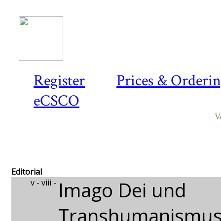
Register
Prices & Orderi
eCSCO
V
Editorial
v - viii -
Imago Dei und
Transhumanismu