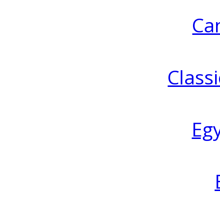
Ca
Classi
Eg