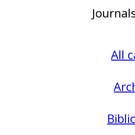
Journal
All 
Arc
Bibli