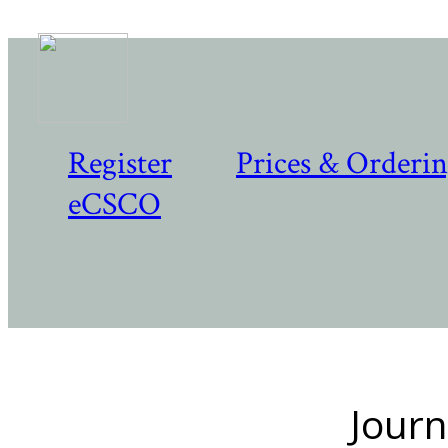
Register
Prices & Orderi
eCSCO
Journ