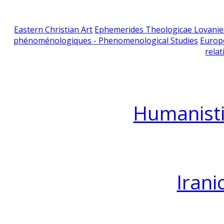
Eastern Christian Art
Ephemerides Theologicae Lovani
phénoménologiques - Phenomenological Studies
Europ
relat
Humanisti
Irani