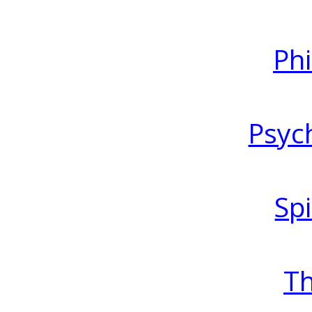
Ph
Psyc
Spi
T