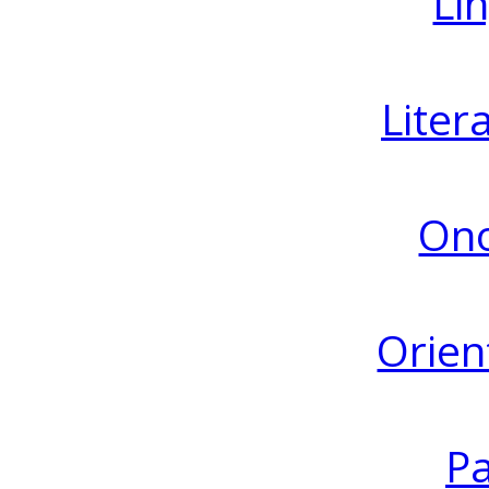
Lin
Liter
Ono
Orien
Pa