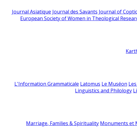
Journal Asiatique
Journal des Savants
Journal of Copti
European Society of Women in Theological Resear
Kart
L'Information Grammaticale
Latomus
Le Muséon
Les
Linguistics and Philology
L
Marriage, Families & Spirituality
Monuments et M