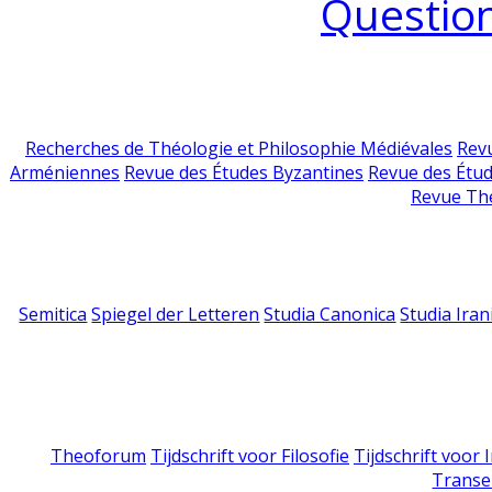
Question
Recherches de Théologie et Philosophie Médiévales
Revu
Arméniennes
Revue des Études Byzantines
Revue des Étu
Revue Th
Semitica
Spiegel der Letteren
Studia Canonica
Studia Iran
Theoforum
Tijdschrift voor Filosofie
Tijdschrift voor
Transe