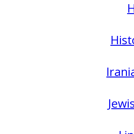
H
Hist
Irani
Jewi