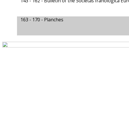
143 - 162 -
Bulletin of the Societas Iranologica Eu
163 - 170 -
Planches