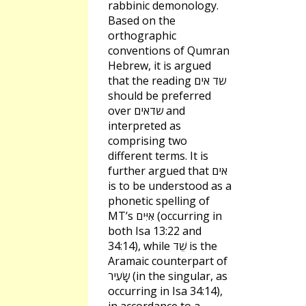
rabbinic demonology.
Based on the
orthographic
conventions of Qumran
Hebrew, it is argued
that the reading שד אים
should be preferred
over שדאים and
interpreted as
comprising two
different terms. It is
further argued that אים
is to be understood as a
phonetic spelling of
MT’s אִיִּים (occurring in
both Isa 13:22 and
34:14), while שֵׁד is the
Aramaic counterpart of
שָׂעִיר (in the singular, as
occurring in Isa 34:14),