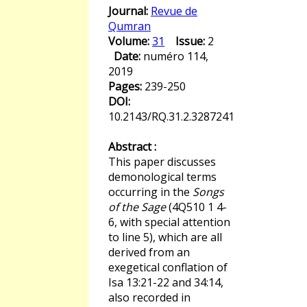
Journal:
Revue de
Qumran
Volume:
31
Issue:
2
Date:
numéro 114,
2019
Pages:
239-250
DOI:
10.2143/RQ.31.2.3287241
Abstract :
This paper discusses
demonological terms
occurring in the
Songs
of the Sage
(4Q510 1 4-
6, with special attention
to line 5), which are all
derived from an
exegetical conflation of
Isa 13:21-22 and 34:14,
also recorded in