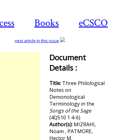
cess
Books
eCSCO
next article in this issue
Document
Details :
Download
article
Title:
Three Philological
Notes on
Demonological
Terminology in the
Songs of the Sage
(4Q510 1 4-6)
Author(s):
MIZRAHI,
Noam , PATMORE,
Hector M.