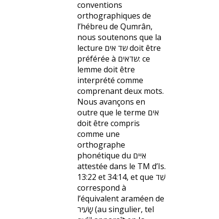
conventions
orthographiques de
l’hébreu de Qumrân,
nous soutenons que la
lecture שד אים doit être
préférée à שדאים: ce
lemme doit être
interprété comme
comprenant deux mots.
Nous avançons en
outre que le terme אים
doit être compris
comme une
orthographe
phonétique du אִיִּים
attestée dans le TM d’Is.
13:22 et 34:14, et que שֵׁד
correspond à
l’équivalent araméen de
שָׂעִיר (au singulier, tel