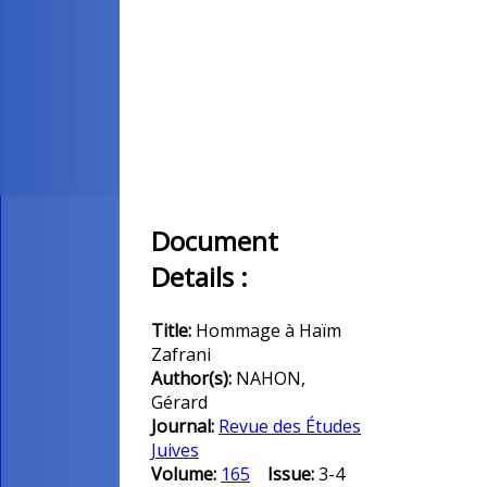
Document
Details :
Title:
Hommage à Haïm
Zafrani
Author(s):
NAHON,
Gérard
Journal:
Revue des Études
Juives
Volume:
165
Issue:
3-4