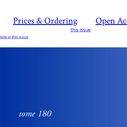
Prices & Ordering
Open Ac
this issue
icle in this issue