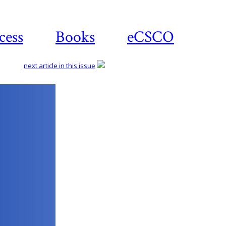
cess
Books
eCSCO
next article in this issue
Download
article