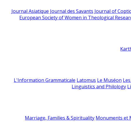
Journal Asiatique
Journal des Savants
Journal of Copti
European Society of Women in Theological Resear
Kart
L'Information Grammaticale
Latomus
Le Muséon
Les
Linguistics and Philology
L
Marriage, Families & Spirituality
Monuments et M