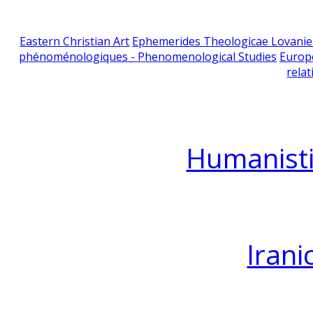
Eastern Christian Art
Ephemerides Theologicae Lovani
phénoménologiques - Phenomenological Studies
Europ
relat
Humanisti
Irani