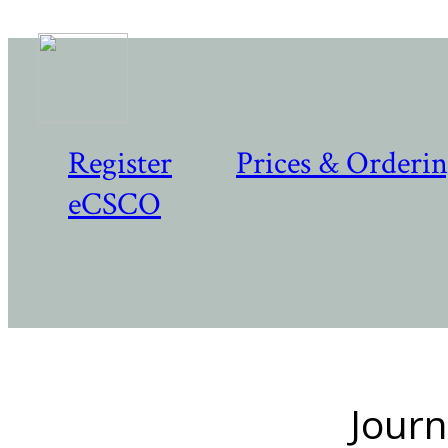
Register
Prices & Orderi
eCSCO
Journ