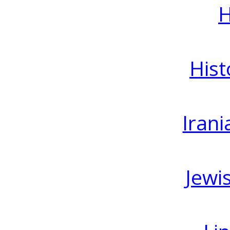
H
Hist
Irani
Jewi