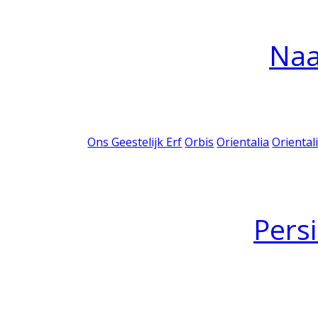
Na
Ons Geestelijk Erf
Orbis
Orientalia
Oriental
Pers