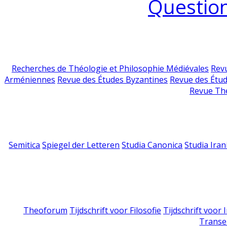
Question
Recherches de Théologie et Philosophie Médiévales
Revu
Arméniennes
Revue des Études Byzantines
Revue des Étu
Revue Th
Semitica
Spiegel der Letteren
Studia Canonica
Studia Iran
Theoforum
Tijdschrift voor Filosofie
Tijdschrift voor
Transe