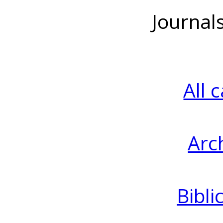
Journal
All 
Arc
Bibli