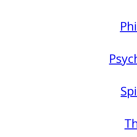
Ph
Psyc
Spi
T