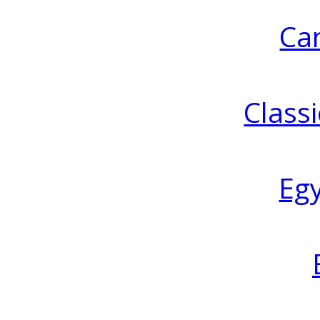
Ca
Classi
Eg