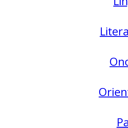
Lin
Liter
Ono
Orien
Pa