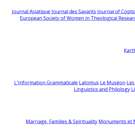
Journal Asiatique
Journal des Savants
Journal of Copti
European Society of Women in Theological Resear
Kart
L'Information Grammaticale
Latomus
Le Muséon
Les
Linguistics and Philology
L
Marriage, Families & Spirituality
Monuments et M