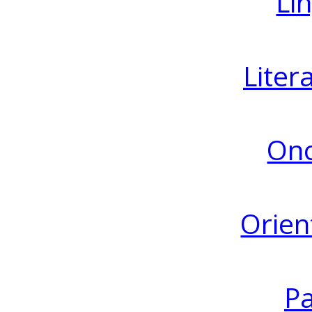
Lin
Liter
Ono
Orien
Pa