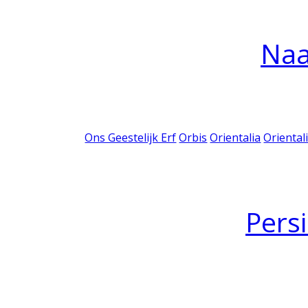
Na
Ons Geestelijk Erf
Orbis
Orientalia
Oriental
Pers