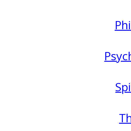
Ph
Psyc
Spi
T