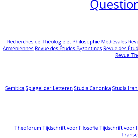
Question
Recherches de Théologie et Philosophie Médiévales
Revu
Arméniennes
Revue des Études Byzantines
Revue des Étu
Revue Th
Semitica
Spiegel der Letteren
Studia Canonica
Studia Iran
Theoforum
Tijdschrift voor Filosofie
Tijdschrift voor
Transe