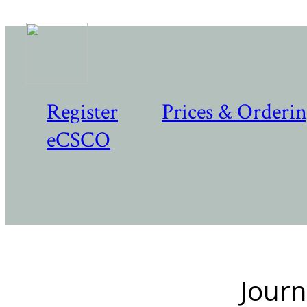
Register
Prices & Orderi
eCSCO
Journ