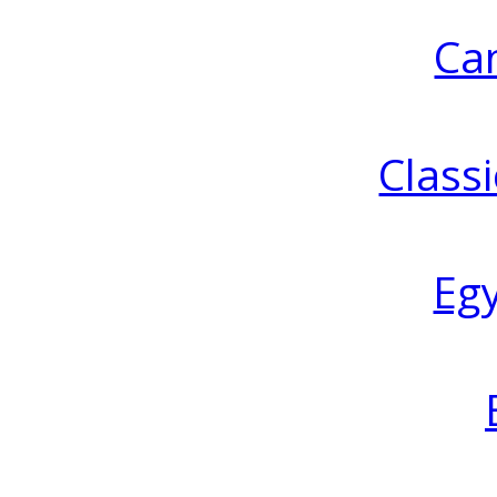
Ca
Classi
Eg