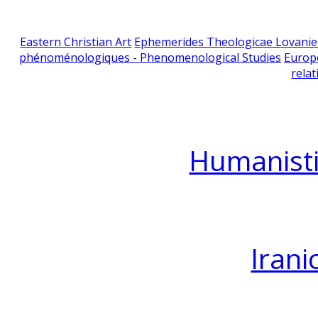
Eastern Christian Art
Ephemerides Theologicae Lovani
phénoménologiques - Phenomenological Studies
Europ
relat
Humanisti
Irani