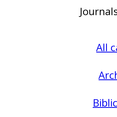
Journal
All 
Arc
Bibli