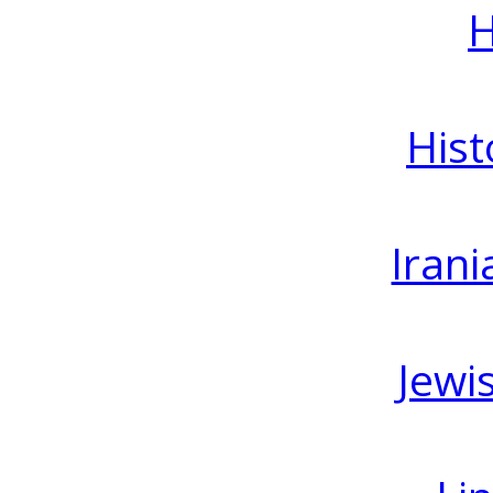
H
Hist
Irani
Jewi