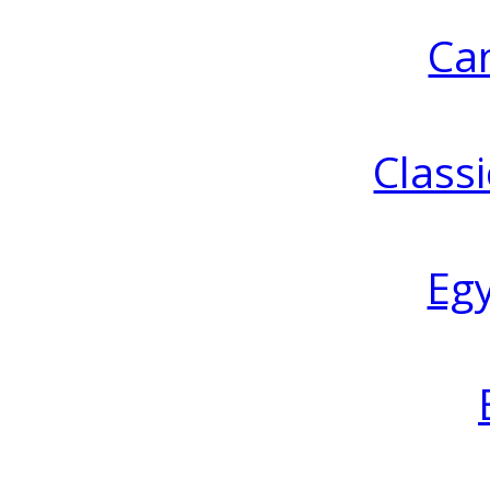
Ca
Classi
Eg