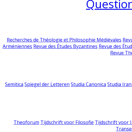
Question
Recherches de Théologie et Philosophie Médiévales
Revu
Arméniennes
Revue des Études Byzantines
Revue des Étu
Revue Th
Semitica
Spiegel der Letteren
Studia Canonica
Studia Iran
Theoforum
Tijdschrift voor Filosofie
Tijdschrift voor
Transe