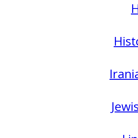
H
Hist
Irani
Jewi