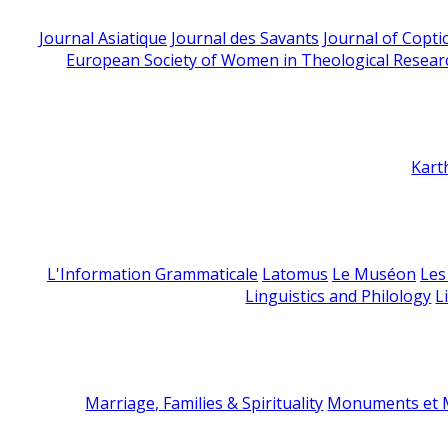
Journal Asiatique
Journal des Savants
Journal of Copti
European Society of Women in Theological Resear
Kart
L'Information Grammaticale
Latomus
Le Muséon
Les
Linguistics and Philology
L
Marriage, Families & Spirituality
Monuments et M