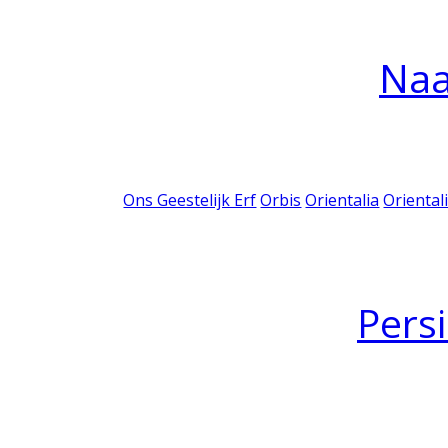
Na
Ons Geestelijk Erf
Orbis
Orientalia
Oriental
Pers