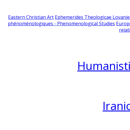
Eastern Christian Art
Ephemerides Theologicae Lovani
phénoménologiques - Phenomenological Studies
Europ
relat
Humanisti
Irani