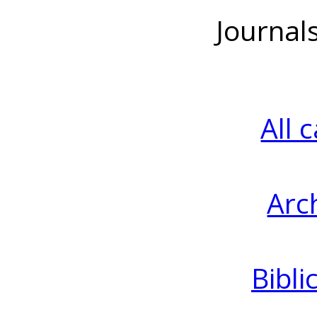
Journal
All 
Arc
Bibli