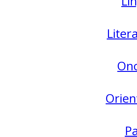
Lin
Liter
Ono
Orien
Pa