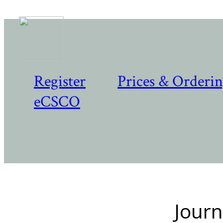
Register
Prices & Orderi
eCSCO
Journ