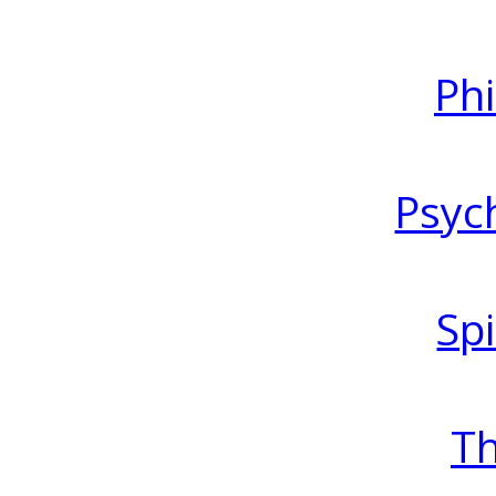
Ph
Psyc
Spi
T