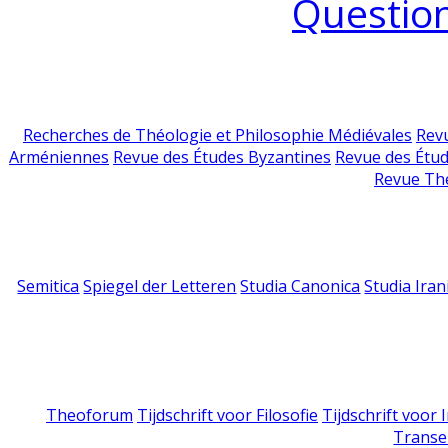
Question
Recherches de Théologie et Philosophie Médiévales
Revu
Arméniennes
Revue des Études Byzantines
Revue des Étu
Revue Th
Semitica
Spiegel der Letteren
Studia Canonica
Studia Iran
Theoforum
Tijdschrift voor Filosofie
Tijdschrift voor
Transe