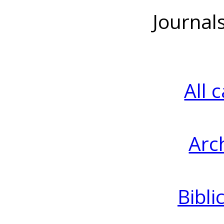
Journal
All 
Arc
Bibli