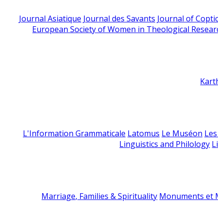
Journal Asiatique
Journal des Savants
Journal of Copti
European Society of Women in Theological Resear
Kart
L'Information Grammaticale
Latomus
Le Muséon
Les
Linguistics and Philology
L
Marriage, Families & Spirituality
Monuments et M