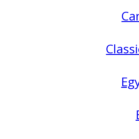
Ca
Classi
Eg