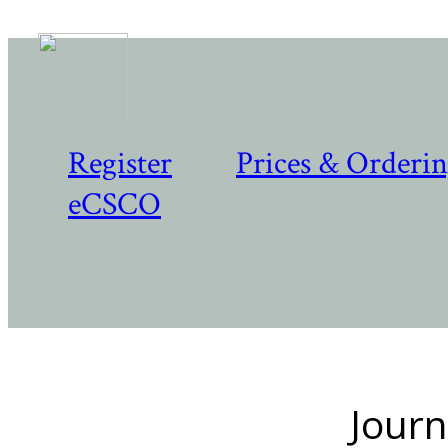
Register
Prices & Orderi
eCSCO
Journ