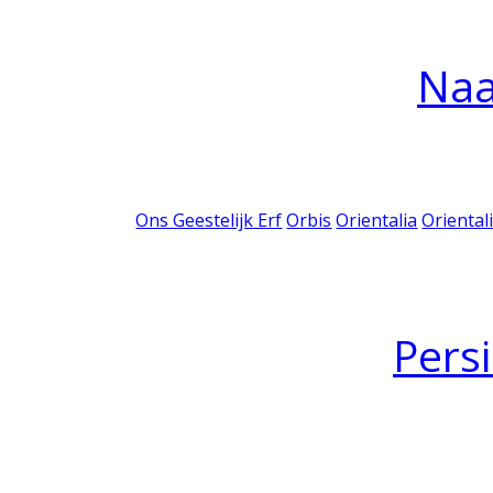
Na
Ons Geestelijk Erf
Orbis
Orientalia
Oriental
Pers