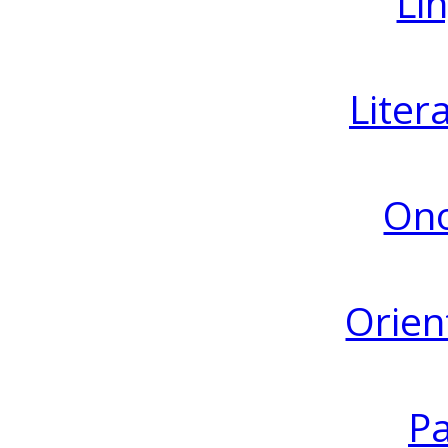
Lin
Liter
Ono
Orien
Pa