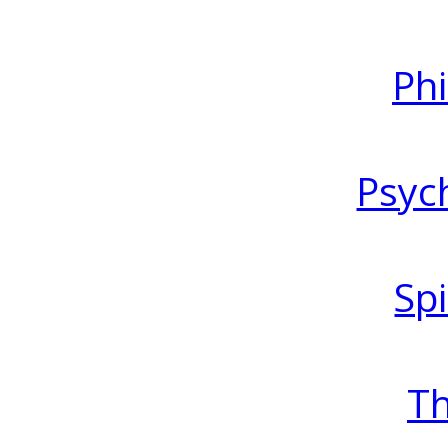
Ph
Psyc
Spi
T