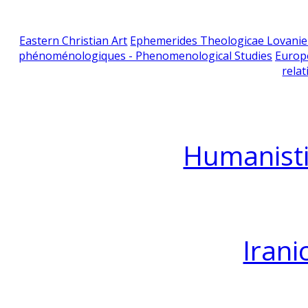
Eastern Christian Art
Ephemerides Theologicae Lovani
phénoménologiques - Phenomenological Studies
Europ
relat
Humanisti
Irani