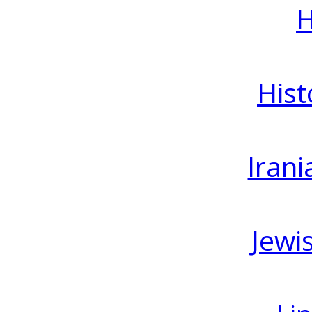
H
Hist
Irani
Jewi