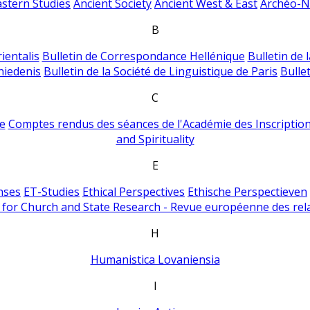
astern Studies
Ancient Society
Ancient West & East
Archéo-Ni
B
ientalis
Bulletin de Correspondance Hellénique
Bulletin de 
hiedenis
Bulletin de la Société de Linguistique de Paris
Bulle
C
e
Comptes rendus des séances de l'Académie des Inscriptions
and Spirituality
E
nses
ET-Studies
Ethical Perspectives
Ethische Perspectieven
for Church and State Research - Revue européenne des rela
H
Humanistica Lovaniensia
I