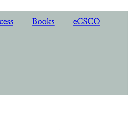
cess
Books
eCSCO