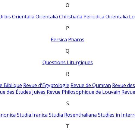
O
Orbis
Orientalia
Orientalia Christiana Periodica
Orientalia Lo
P
Persica
Pharos
Q
Questions Liturgiques
R
e Biblique
Revue d'Égyptologie
Revue de Qumran
Revue des
ue des Études Juives
Revue Philosophique de Louvain
Revue
S
anonica
Studia Iranica
Studia Rosenthaliana
Studies in Inter
T