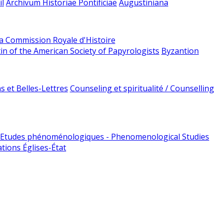
l
Archivum Historiae Pontificiae
Augustiniana
la Commission Royale d'Histoire
tin of the American Society of Papyrologists
Byzantion
 et Belles-Lettres
Counseling et spiritualité / Counselling
Etudes phénoménologiques - Phenomenological Studies
tions Églises-État