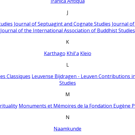
Iranica Antiqua
J
tudies
Journal of Septuagint and Cognate Studies
Journal o
Journal of the International Association of Buddhist Studies
K
Karthago
Khil'a
Kleio
L
es Classiques
Leuvense Bijdragen - Leuven Contributions in
Studies
M
ituality
Monuments et Mémoires de la Fondation Eugène P
N
Naamkunde