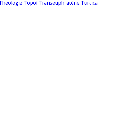
 Theologie
Topoi
Transeuphratène
Turcica