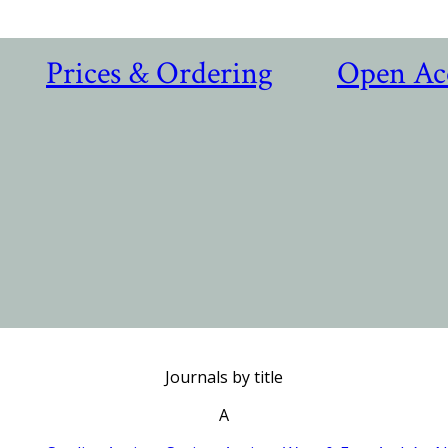
Prices & Ordering
Open Ac
Journals by title
A