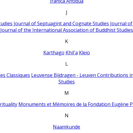
Iranica Antiqua
J
tudies
Journal of Septuagint and Cognate Studies
Journal o
Journal of the International Association of Buddhist Studies
K
Karthago
Khil'a
Kleio
L
es Classiques
Leuvense Bijdragen - Leuven Contributions in
Studies
M
ituality
Monuments et Mémoires de la Fondation Eugène P
N
Naamkunde