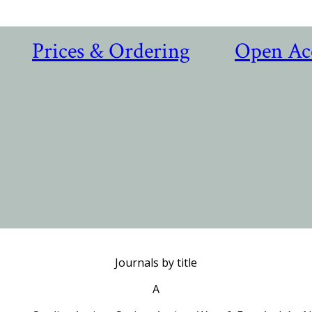
Prices & Ordering
Open Ac
Journals by title
A