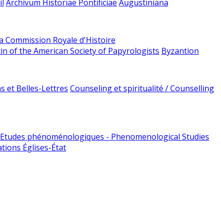
l
Archivum Historiae Pontificiae
Augustiniana
la Commission Royale d'Histoire
tin of the American Society of Papyrologists
Byzantion
 et Belles-Lettres
Counseling et spiritualité / Counselling
Etudes phénoménologiques - Phenomenological Studies
tions Églises-État