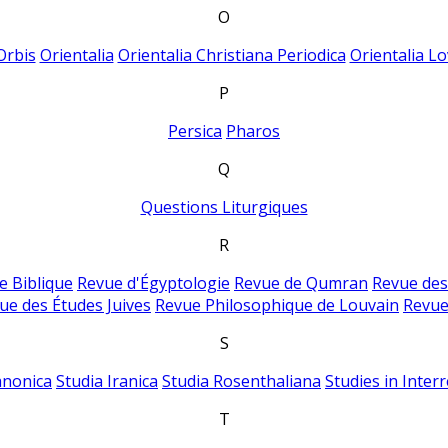
O
Orbis
Orientalia
Orientalia Christiana Periodica
Orientalia Lo
P
Persica
Pharos
Q
Questions Liturgiques
R
e Biblique
Revue d'Égyptologie
Revue de Qumran
Revue des
ue des Études Juives
Revue Philosophique de Louvain
Revue
S
anonica
Studia Iranica
Studia Rosenthaliana
Studies in Inter
T