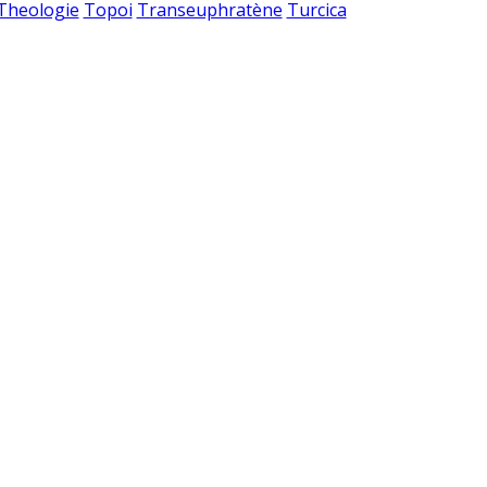
 Theologie
Topoi
Transeuphratène
Turcica