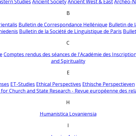
astern Studies
Ancient Society
Ancient West & East
Archéo-Ni
B
ientalis
Bulletin de Correspondance Hellénique
Bulletin de 
hiedenis
Bulletin de la Société de Linguistique de Paris
Bulle
C
e
Comptes rendus des séances de l'Académie des Inscriptions
and Spirituality
E
nses
ET-Studies
Ethical Perspectives
Ethische Perspectieven
for Church and State Research - Revue européenne des rela
H
Humanistica Lovaniensia
I