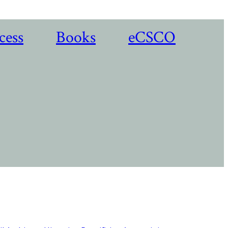
cess
Books
eCSCO