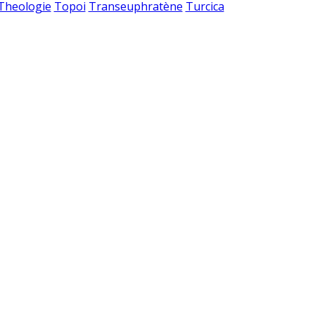
 Theologie
Topoi
Transeuphratène
Turcica