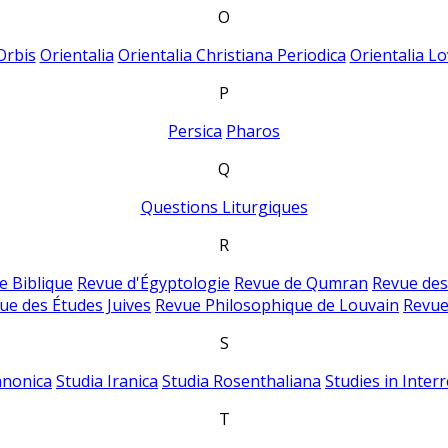
O
Orbis
Orientalia
Orientalia Christiana Periodica
Orientalia Lo
P
Persica
Pharos
Q
Questions Liturgiques
R
e Biblique
Revue d'Égyptologie
Revue de Qumran
Revue des
ue des Études Juives
Revue Philosophique de Louvain
Revue
S
anonica
Studia Iranica
Studia Rosenthaliana
Studies in Inter
T