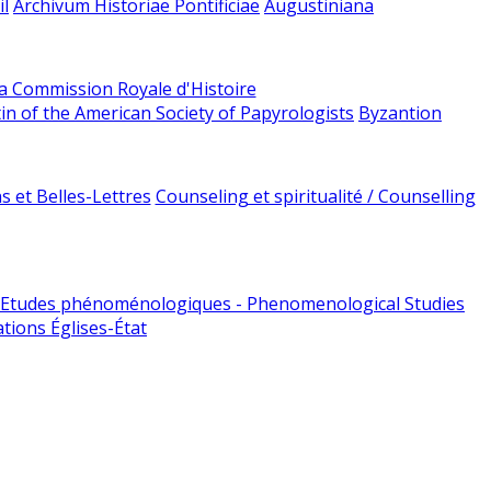
l
Archivum Historiae Pontificiae
Augustiniana
la Commission Royale d'Histoire
tin of the American Society of Papyrologists
Byzantion
 et Belles-Lettres
Counseling et spiritualité / Counselling
Etudes phénoménologiques - Phenomenological Studies
tions Églises-État