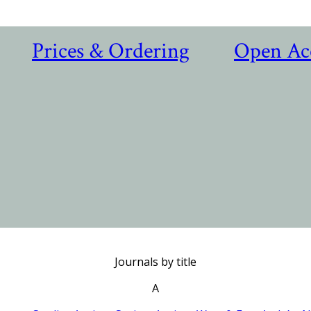
Prices & Ordering
Open Ac
Journals by title
A