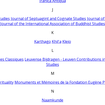
Iranica Antiqua
J
tudies
Journal of Septuagint and Cognate Studies
Journal o
Journal of the International Association of Buddhist Studies
K
Karthago
Khil'a
Kleio
L
es Classiques
Leuvense Bijdragen - Leuven Contributions in
Studies
M
ituality
Monuments et Mémoires de la Fondation Eugène P
N
Naamkunde