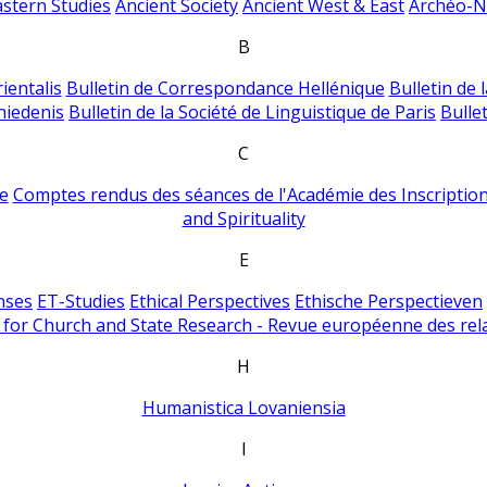
astern Studies
Ancient Society
Ancient West & East
Archéo-Ni
B
ientalis
Bulletin de Correspondance Hellénique
Bulletin de 
hiedenis
Bulletin de la Société de Linguistique de Paris
Bulle
C
e
Comptes rendus des séances de l'Académie des Inscriptions
and Spirituality
E
nses
ET-Studies
Ethical Perspectives
Ethische Perspectieven
for Church and State Research - Revue européenne des rela
H
Humanistica Lovaniensia
I