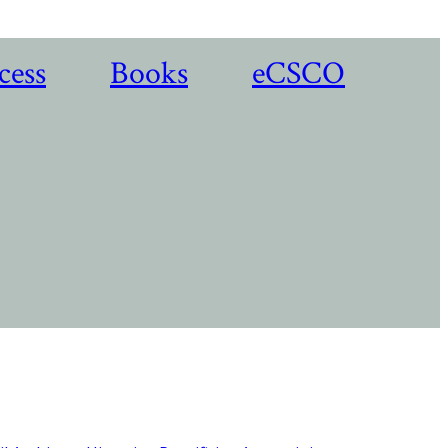
cess
Books
eCSCO