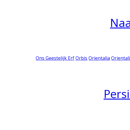
Na
Ons Geestelijk Erf
Orbis
Orientalia
Oriental
Pers