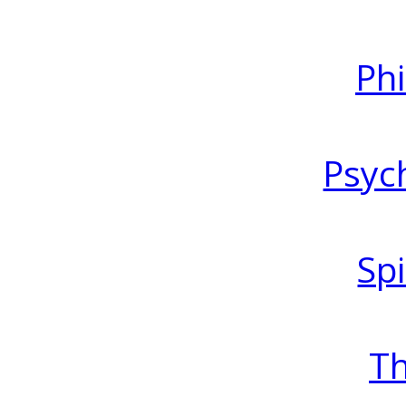
Ph
Psyc
Spi
T