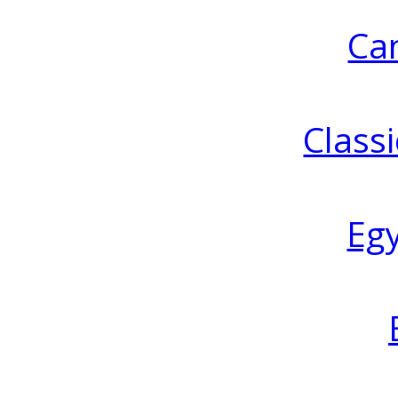
Ca
Classi
Eg