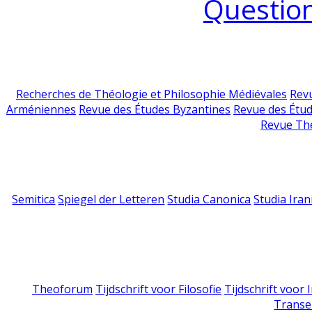
Question
Recherches de Théologie et Philosophie Médiévales
Revu
Arméniennes
Revue des Études Byzantines
Revue des Étu
Revue Th
Semitica
Spiegel der Letteren
Studia Canonica
Studia Iran
Theoforum
Tijdschrift voor Filosofie
Tijdschrift voor
Transe