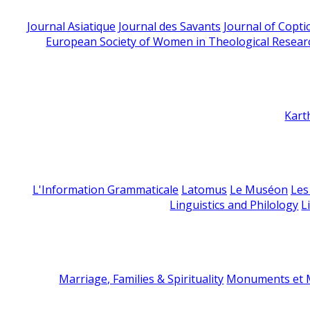
Journal Asiatique
Journal des Savants
Journal of Copti
European Society of Women in Theological Resear
Kart
L'Information Grammaticale
Latomus
Le Muséon
Les
Linguistics and Philology
L
Marriage, Families & Spirituality
Monuments et M