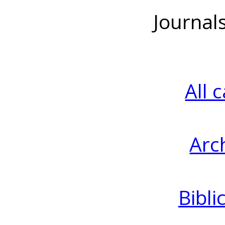
Journal
All 
Arc
Bibli