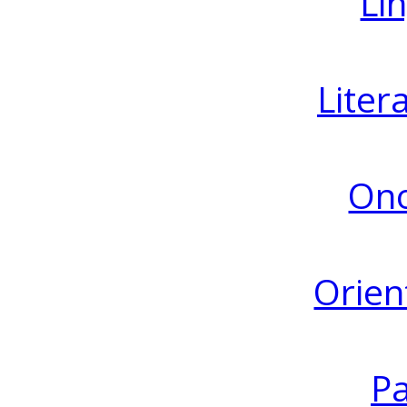
Lin
Liter
Ono
Orien
Pa