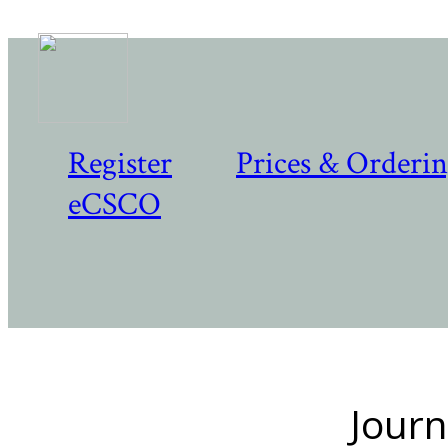
Register
Prices & Orderi
eCSCO
Journ