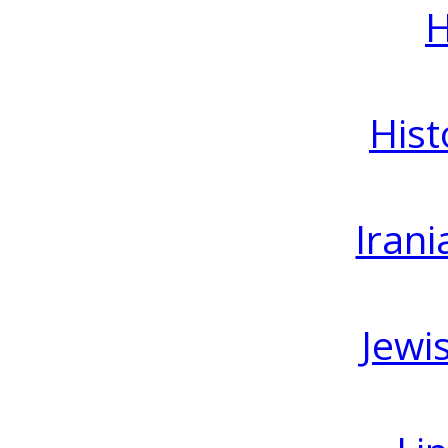
H
Hist
Irani
Jewi