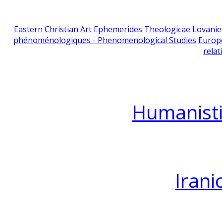
Eastern Christian Art
Ephemerides Theologicae Lovani
phénoménologiques - Phenomenological Studies
Europ
relat
Humanisti
Irani