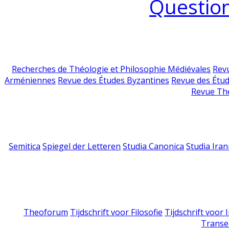
Question
Recherches de Théologie et Philosophie Médiévales
Revu
Arméniennes
Revue des Études Byzantines
Revue des Étu
Revue Th
Semitica
Spiegel der Letteren
Studia Canonica
Studia Iran
Theoforum
Tijdschrift voor Filosofie
Tijdschrift voor
Transe