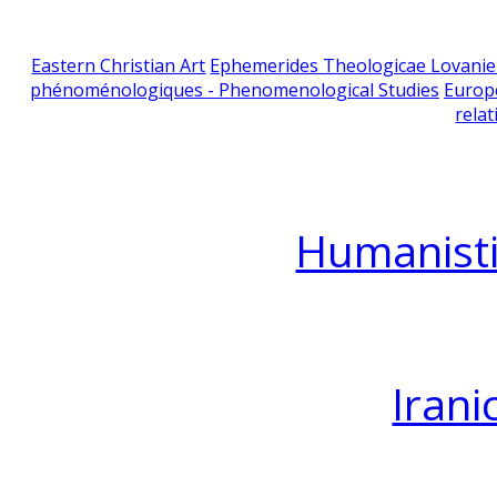
Eastern Christian Art
Ephemerides Theologicae Lovani
phénoménologiques - Phenomenological Studies
Europ
relat
Humanisti
Irani