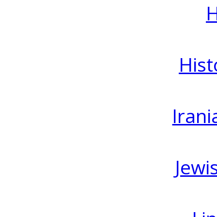
H
Hist
Irani
Jewi