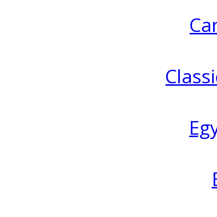
Ca
Classi
Eg