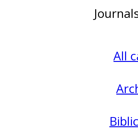
Journal
All 
Arc
Bibli