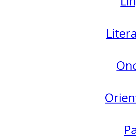
Lin
Liter
Ono
Orien
Pa