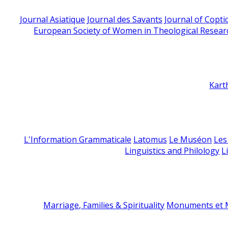
Journal Asiatique
Journal des Savants
Journal of Copti
European Society of Women in Theological Resear
Kart
L'Information Grammaticale
Latomus
Le Muséon
Les
Linguistics and Philology
L
Marriage, Families & Spirituality
Monuments et M