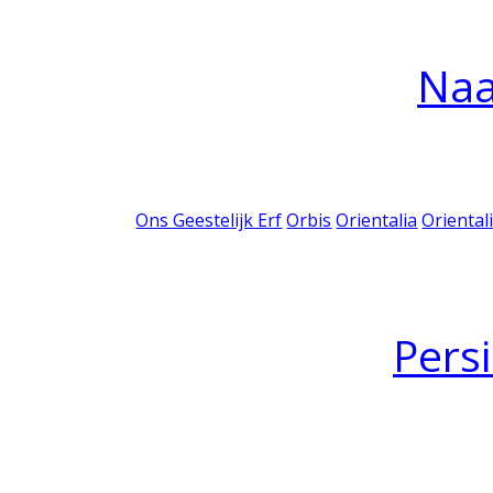
Na
Ons Geestelijk Erf
Orbis
Orientalia
Oriental
Pers