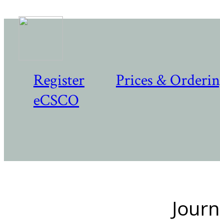
Register
Prices & Orderi
eCSCO
Journ