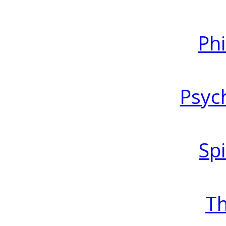
Ph
Psyc
Spi
T