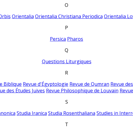
O
Orbis
Orientalia
Orientalia Christiana Periodica
Orientalia Lo
P
Persica
Pharos
Q
Questions Liturgiques
R
e Biblique
Revue d'Égyptologie
Revue de Qumran
Revue des
ue des Études Juives
Revue Philosophique de Louvain
Revue
S
anonica
Studia Iranica
Studia Rosenthaliana
Studies in Inter
T