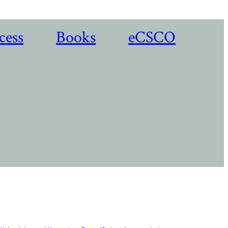
cess
Books
eCSCO