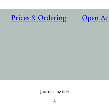
Prices & Ordering
Open Ac
Journals by title
A