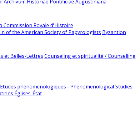
l
Archivum Historiae Pontificiae
Augustiniana
la Commission Royale d'Histoire
tin of the American Society of Papyrologists
Byzantion
 et Belles-Lettres
Counseling et spiritualité / Counselling
Etudes phénoménologiques - Phenomenological Studies
tions Églises-État