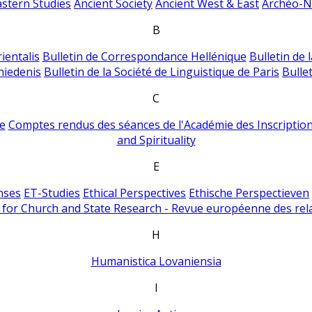
astern Studies
Ancient Society
Ancient West & East
Archéo-Ni
B
ientalis
Bulletin de Correspondance Hellénique
Bulletin de 
hiedenis
Bulletin de la Société de Linguistique de Paris
Bulle
C
e
Comptes rendus des séances de l'Académie des Inscriptions
and Spirituality
E
nses
ET-Studies
Ethical Perspectives
Ethische Perspectieven
for Church and State Research - Revue européenne des rela
H
Humanistica Lovaniensia
I