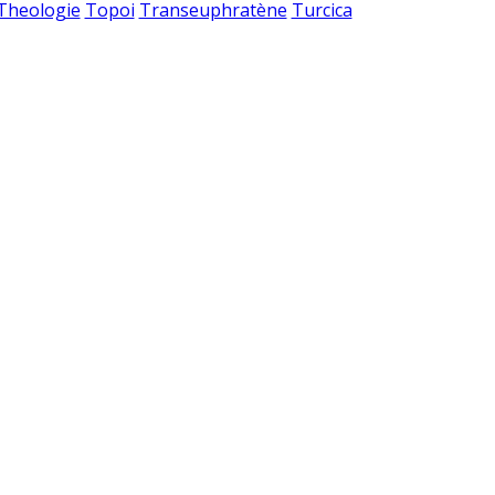
 Theologie
Topoi
Transeuphratène
Turcica