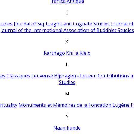
Iranica Antiqua
J
tudies
Journal of Septuagint and Cognate Studies
Journal o
Journal of the International Association of Buddhist Studies
K
Karthago
Khil'a
Kleio
L
es Classiques
Leuvense Bijdragen - Leuven Contributions in
Studies
M
ituality
Monuments et Mémoires de la Fondation Eugène P
N
Naamkunde