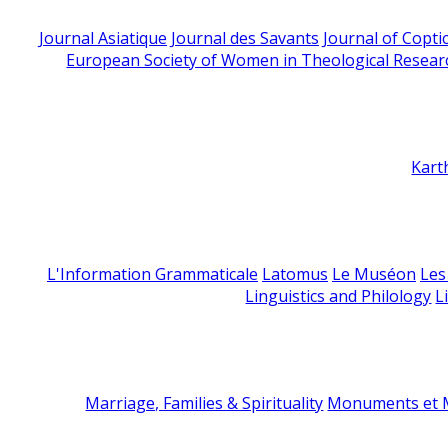
Journal Asiatique
Journal des Savants
Journal of Copti
European Society of Women in Theological Resear
Kart
L'Information Grammaticale
Latomus
Le Muséon
Les
Linguistics and Philology
L
Marriage, Families & Spirituality
Monuments et M