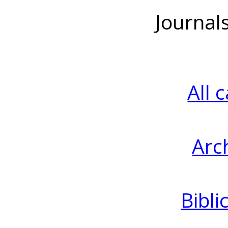
Journal
All 
Arc
Bibli