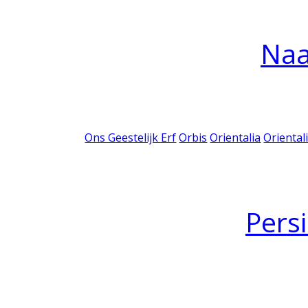
Na
Ons Geestelijk Erf
Orbis
Orientalia
Oriental
Pers