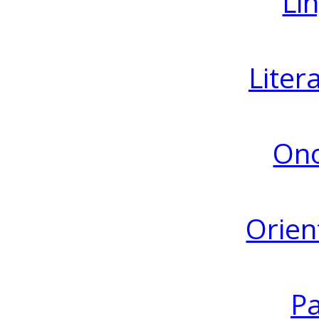
Lin
Liter
Ono
Orien
Pa