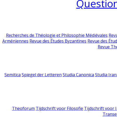
Question
Recherches de Théologie et Philosophie Médiévales
Revu
Arméniennes
Revue des Études Byzantines
Revue des Étu
Revue Th
Semitica
Spiegel der Letteren
Studia Canonica
Studia Iran
Theoforum
Tijdschrift voor Filosofie
Tijdschrift voor
Transe