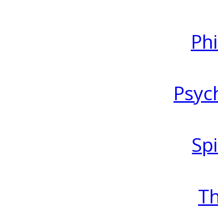
Ph
Psyc
Spi
T