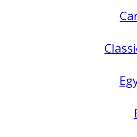
Ca
Classi
Eg