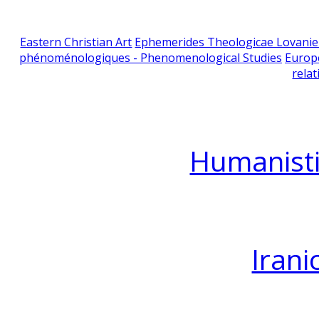
Eastern Christian Art
Ephemerides Theologicae Lovani
phénoménologiques - Phenomenological Studies
Europ
relat
Humanisti
Irani