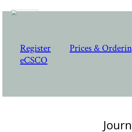
Register
Prices & Orderi
eCSCO
Journ