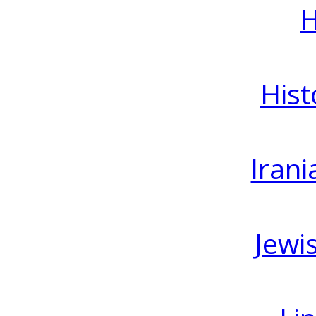
H
Hist
Irani
Jewi