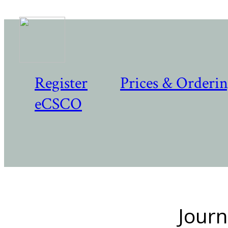
Register
Prices & Orderi
eCSCO
Journ