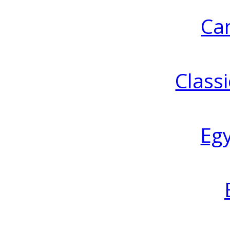
Ca
Classi
Eg