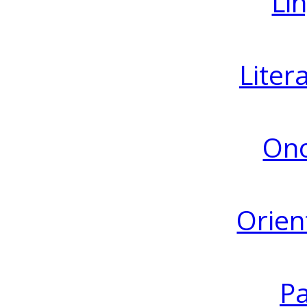
Lin
Liter
Ono
Orien
Pa