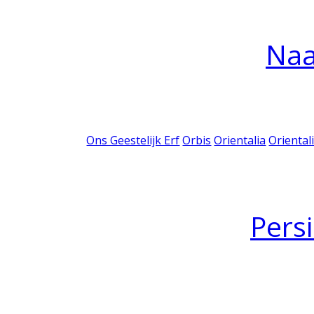
Na
Ons Geestelijk Erf
Orbis
Orientalia
Oriental
Pers