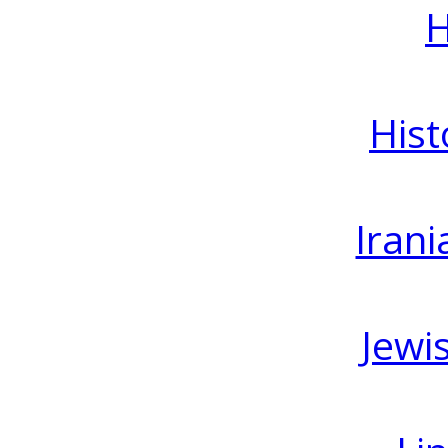
H
Hist
Irani
Jewi