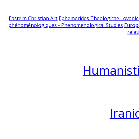
Eastern Christian Art
Ephemerides Theologicae Lovani
phénoménologiques - Phenomenological Studies
Europ
relat
Humanisti
Irani