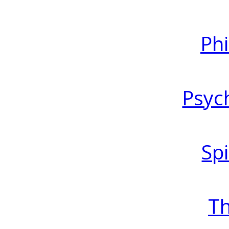
Ph
Psyc
Spi
T