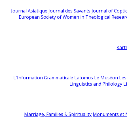
Journal Asiatique
Journal des Savants
Journal of Copti
European Society of Women in Theological Resear
Kart
L'Information Grammaticale
Latomus
Le Muséon
Les
Linguistics and Philology
L
Marriage, Families & Spirituality
Monuments et M