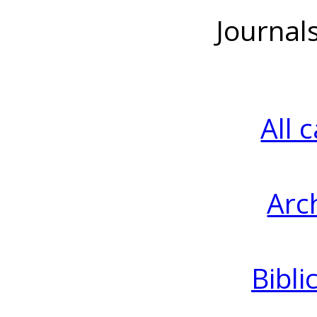
Journal
All 
Arc
Bibli