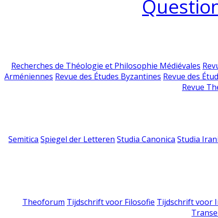
Question
Recherches de Théologie et Philosophie Médiévales
Revu
Arméniennes
Revue des Études Byzantines
Revue des Étu
Revue Th
Semitica
Spiegel der Letteren
Studia Canonica
Studia Iran
Theoforum
Tijdschrift voor Filosofie
Tijdschrift voor
Transe