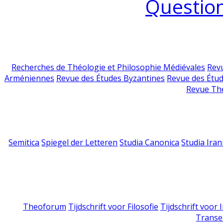
Question
Recherches de Théologie et Philosophie Médiévales
Revu
Arméniennes
Revue des Études Byzantines
Revue des Étu
Revue Th
Semitica
Spiegel der Letteren
Studia Canonica
Studia Iran
Theoforum
Tijdschrift voor Filosofie
Tijdschrift voor
Transe