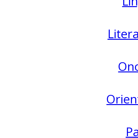
Lin
Liter
Ono
Orien
Pa