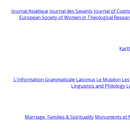
Journal Asiatique
Journal des Savants
Journal of Copti
European Society of Women in Theological Resear
Kart
L'Information Grammaticale
Latomus
Le Muséon
Les
Linguistics and Philology
L
Marriage, Families & Spirituality
Monuments et M