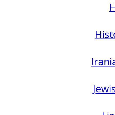
H
Hist
Irani
Jewi