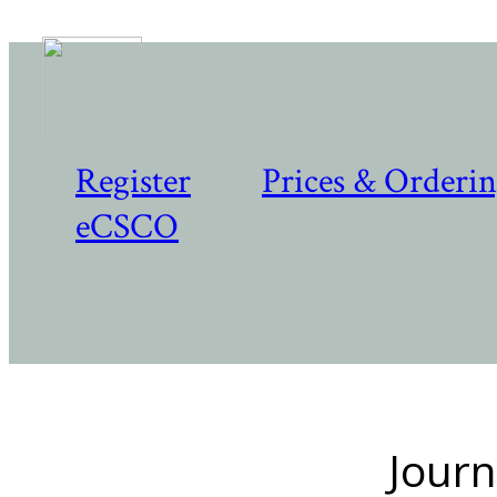
Register
Prices & Orderi
eCSCO
Journ