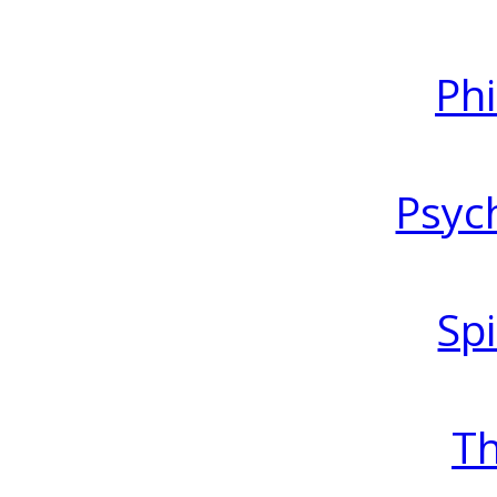
Ph
Psyc
Spi
T