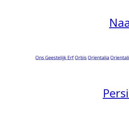
Na
Ons Geestelijk Erf
Orbis
Orientalia
Oriental
Pers