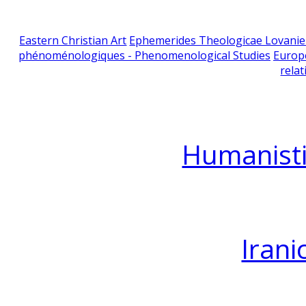
Eastern Christian Art
Ephemerides Theologicae Lovani
phénoménologiques - Phenomenological Studies
Europ
relat
Humanisti
Irani