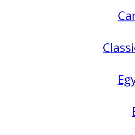
Ca
Classi
Eg