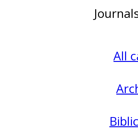
Journal
All 
Arc
Bibli