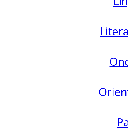
Lin
Liter
Ono
Orien
Pa