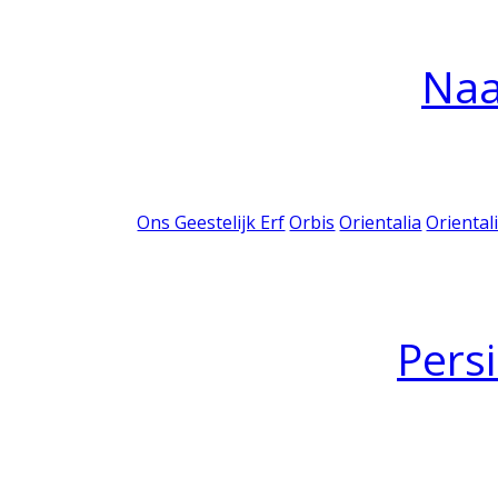
Na
Ons Geestelijk Erf
Orbis
Orientalia
Oriental
Pers