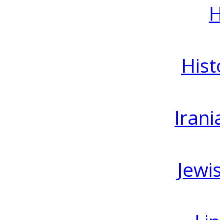
H
Hist
Irani
Jewi