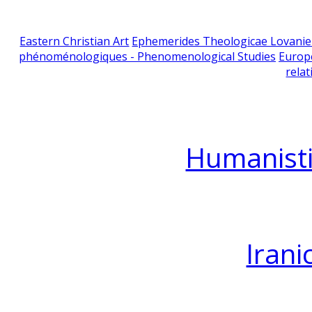
Eastern Christian Art
Ephemerides Theologicae Lovani
phénoménologiques - Phenomenological Studies
Europ
relat
Humanisti
Irani