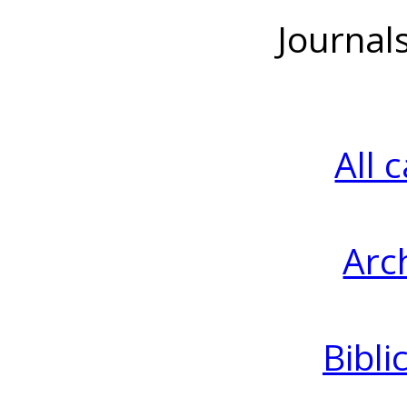
Journal
All 
Arc
Bibli