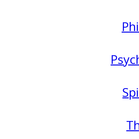
Ph
Psyc
Spi
T