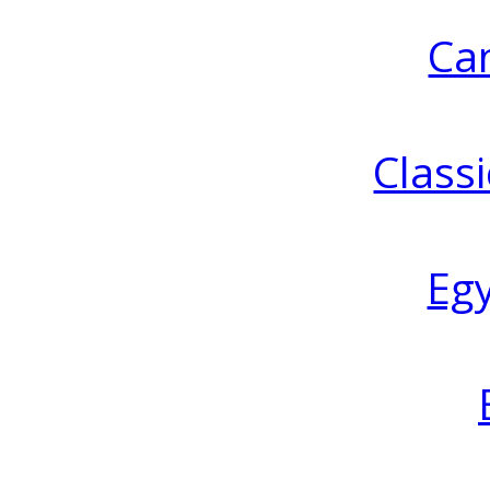
Ca
Classi
Eg