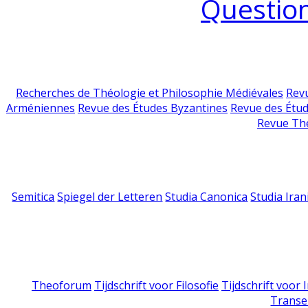
Question
Recherches de Théologie et Philosophie Médiévales
Revu
Arméniennes
Revue des Études Byzantines
Revue des Étu
Revue Th
Semitica
Spiegel der Letteren
Studia Canonica
Studia Iran
Theoforum
Tijdschrift voor Filosofie
Tijdschrift voor
Transe