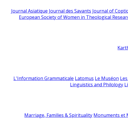
Journal Asiatique
Journal des Savants
Journal of Copti
European Society of Women in Theological Resear
Kart
L'Information Grammaticale
Latomus
Le Muséon
Les
Linguistics and Philology
L
Marriage, Families & Spirituality
Monuments et M