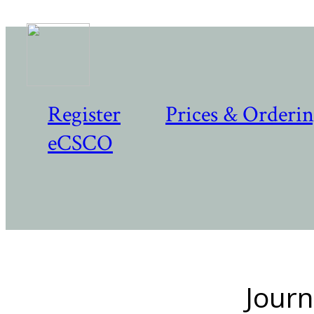
Register
Prices & Orderi
eCSCO
Journ