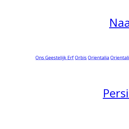
Na
Ons Geestelijk Erf
Orbis
Orientalia
Oriental
Pers