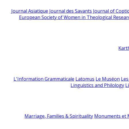
Journal Asiatique
Journal des Savants
Journal of Copti
European Society of Women in Theological Resear
Kart
L'Information Grammaticale
Latomus
Le Muséon
Les
Linguistics and Philology
L
Marriage, Families & Spirituality
Monuments et M