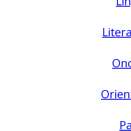
Lin
Liter
Ono
Orien
Pa