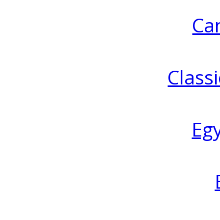
Ca
Classi
Eg