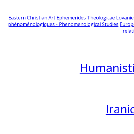
Eastern Christian Art
Ephemerides Theologicae Lovani
phénoménologiques - Phenomenological Studies
Europ
relat
Humanisti
Irani