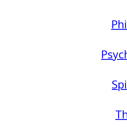
Ph
Psyc
Spi
T