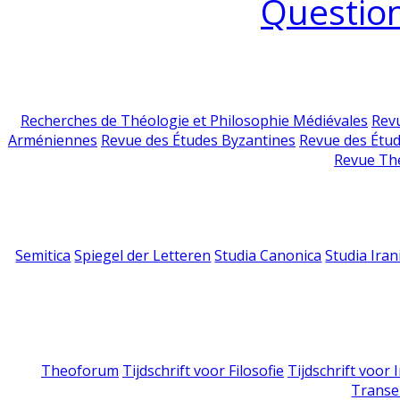
Question
Recherches de Théologie et Philosophie Médiévales
Revu
Arméniennes
Revue des Études Byzantines
Revue des Étu
Revue Th
Semitica
Spiegel der Letteren
Studia Canonica
Studia Iran
Theoforum
Tijdschrift voor Filosofie
Tijdschrift voor
Transe