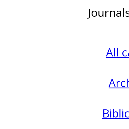
Journal
All 
Arc
Bibli