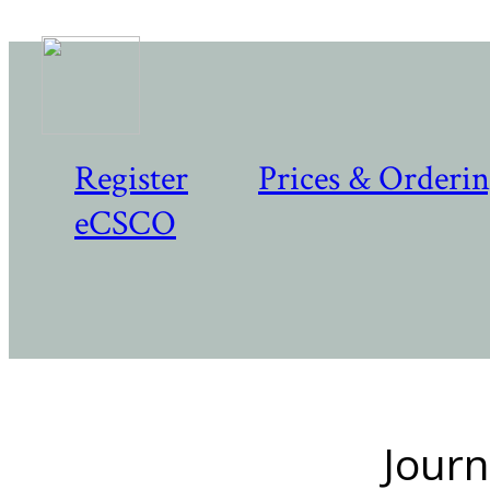
Register
Prices & Orderi
eCSCO
Journ