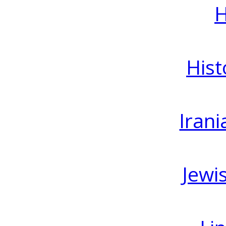
H
Hist
Irani
Jewi