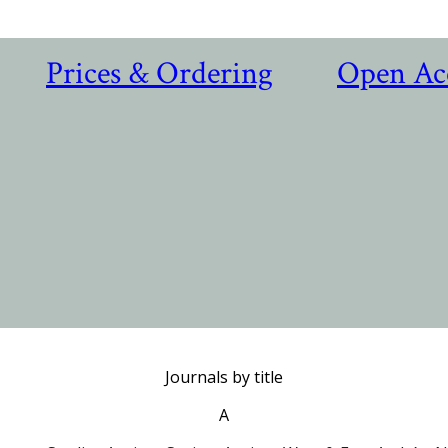
Prices & Ordering
Open Ac
Journals by title
A