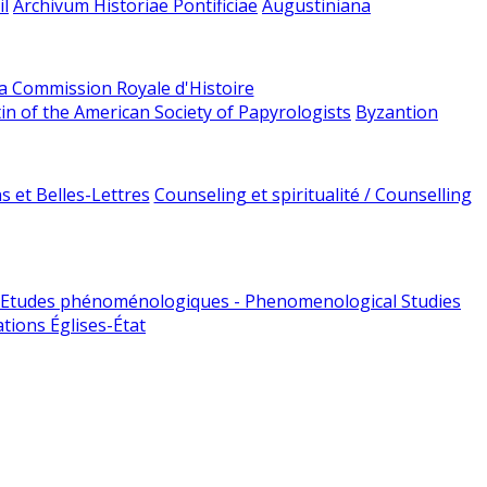
l
Archivum Historiae Pontificiae
Augustiniana
la Commission Royale d'Histoire
tin of the American Society of Papyrologists
Byzantion
 et Belles-Lettres
Counseling et spiritualité / Counselling
Etudes phénoménologiques - Phenomenological Studies
tions Églises-État