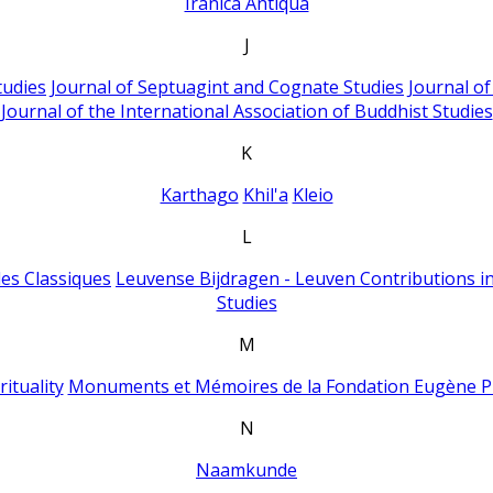
Iranica Antiqua
J
tudies
Journal of Septuagint and Cognate Studies
Journal o
Journal of the International Association of Buddhist Studies
K
Karthago
Khil'a
Kleio
L
es Classiques
Leuvense Bijdragen - Leuven Contributions in
Studies
M
ituality
Monuments et Mémoires de la Fondation Eugène P
N
Naamkunde