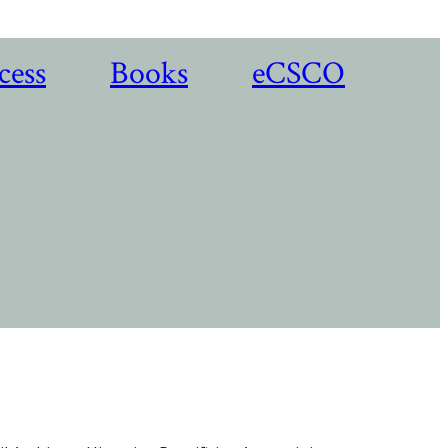
cess
Books
eCSCO