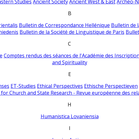
astern Studies
Ancient Society
Ancient West & East
Archéo-Ni
B
ientalis
Bulletin de Correspondance Hellénique
Bulletin de 
hiedenis
Bulletin de la Société de Linguistique de Paris
Bulle
C
e
Comptes rendus des séances de l'Académie des Inscriptions
and Spirituality
E
nses
ET-Studies
Ethical Perspectives
Ethische Perspectieven
for Church and State Research - Revue européenne des rela
H
Humanistica Lovaniensia
I