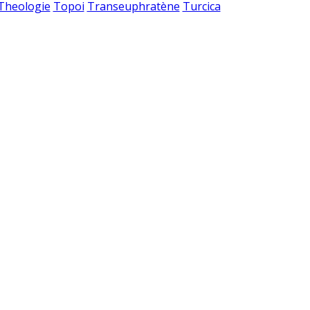
 Theologie
Topoi
Transeuphratène
Turcica