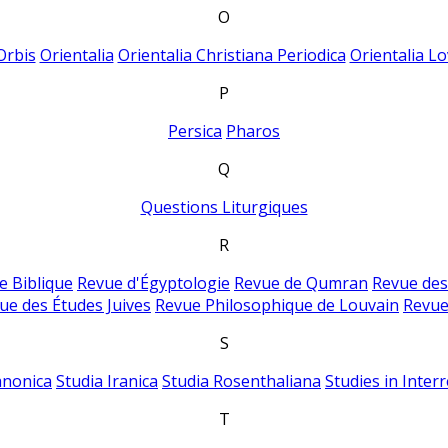
O
Orbis
Orientalia
Orientalia Christiana Periodica
Orientalia Lo
P
Persica
Pharos
Q
Questions Liturgiques
R
e Biblique
Revue d'Égyptologie
Revue de Qumran
Revue des
ue des Études Juives
Revue Philosophique de Louvain
Revue
S
anonica
Studia Iranica
Studia Rosenthaliana
Studies in Inter
T