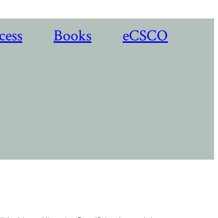
cess
Books
eCSCO