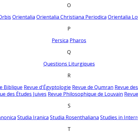
O
Orbis
Orientalia
Orientalia Christiana Periodica
Orientalia Lo
P
Persica
Pharos
Q
Questions Liturgiques
R
e Biblique
Revue d'Égyptologie
Revue de Qumran
Revue des
ue des Études Juives
Revue Philosophique de Louvain
Revue
S
anonica
Studia Iranica
Studia Rosenthaliana
Studies in Inter
T