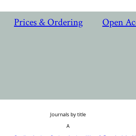
Prices & Ordering
Open Ac
Journals by title
A