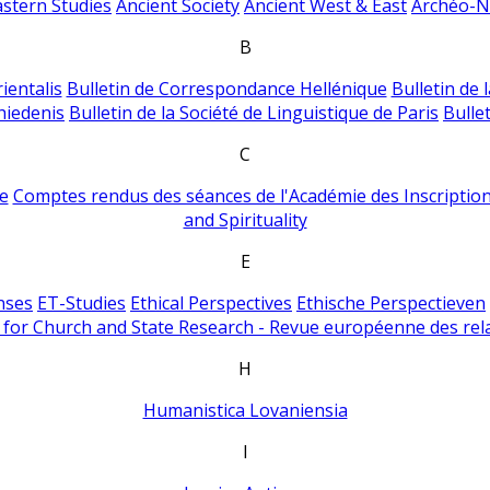
astern Studies
Ancient Society
Ancient West & East
Archéo-Ni
B
ientalis
Bulletin de Correspondance Hellénique
Bulletin de 
hiedenis
Bulletin de la Société de Linguistique de Paris
Bulle
C
e
Comptes rendus des séances de l'Académie des Inscriptions
and Spirituality
E
nses
ET-Studies
Ethical Perspectives
Ethische Perspectieven
for Church and State Research - Revue européenne des rela
H
Humanistica Lovaniensia
I