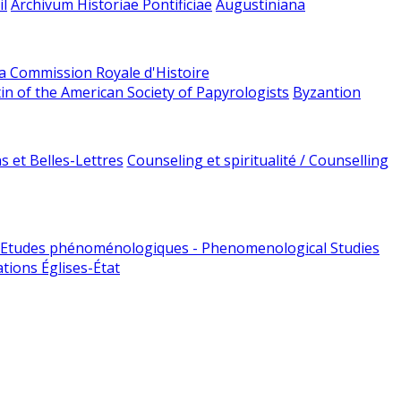
l
Archivum Historiae Pontificiae
Augustiniana
la Commission Royale d'Histoire
tin of the American Society of Papyrologists
Byzantion
 et Belles-Lettres
Counseling et spiritualité / Counselling
Etudes phénoménologiques - Phenomenological Studies
tions Églises-État