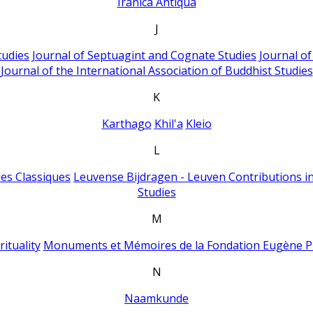
Iranica Antiqua
J
tudies
Journal of Septuagint and Cognate Studies
Journal o
Journal of the International Association of Buddhist Studies
K
Karthago
Khil'a
Kleio
L
es Classiques
Leuvense Bijdragen - Leuven Contributions in
Studies
M
ituality
Monuments et Mémoires de la Fondation Eugène P
N
Naamkunde