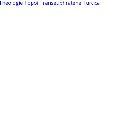
 Theologie
Topoi
Transeuphratène
Turcica